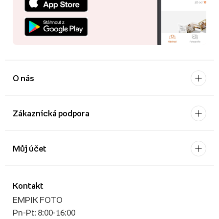
O nás
Zákaznícká podpora
Můj účet
Kontakt
EMPIK FOTO
Pn-Pt: 8:00-16:00