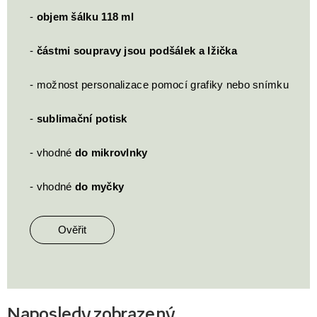
-
objem šálku 118 ml
-
částmi soupravy jsou podšálek a lžička
- možnost personalizace pomocí grafiky nebo snímku
-
sublimační potisk
- vhodné
do mikrovlnky
- vhodné
do myčky
Ověřit
Naposledy zobrazený