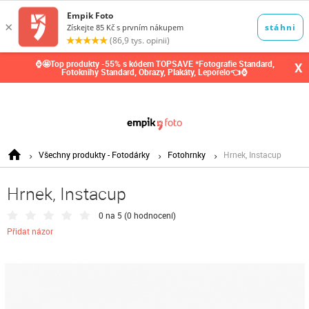
0,00
Kč
⌚🤩Top produkty -55% s kódem TOPSAVE *Fotografie Standard,
X
Fotoknihy Standard, Obrazy, Plakáty, Leporelo👈⌚
Všechny produkty - Fotodárky
Fotohrnky
Hrnek, Instacup
Hrnek, Instacup
0 na 5 (
0 hodnocení
)
Přidat názor