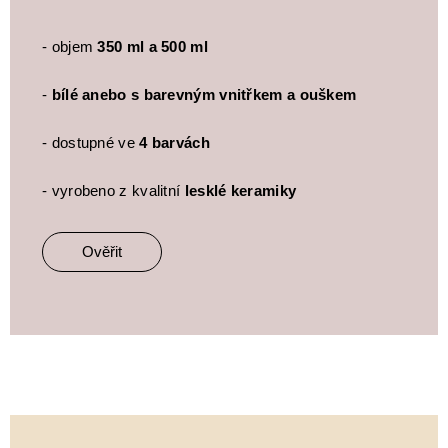
- objem
350 ml a 500 ml
-
bílé anebo s barevným vnitřkem a ouškem
- dostupné ve
4 barvách
- vyrobeno z kvalitní
lesklé keramiky
Ověřit