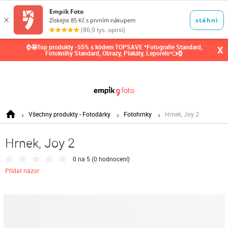
0,00
Kč
⌚🤩Top produkty -55% s kódem TOPSAVE *Fotografie Standard,
X
Fotoknihy Standard, Obrazy, Plakáty, Leporelo👈⌚
Všechny produkty - Fotodárky
Fotohrnky
Hrnek, Joy 2
Hrnek, Joy 2
0 na 5 (
0 hodnocení
)
Přidat názor