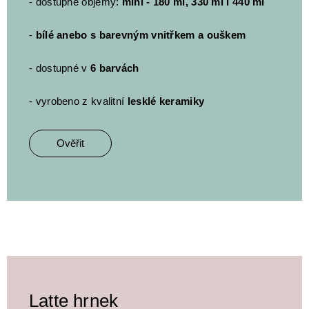
- dostupné objemy:
mini - 180 ml, 330 ml i 440 ml
-
bílé anebo s barevným vnitřkem a ouškem
- dostupné v
6 barvách
- vyrobeno z kvalitní
lesklé keramiky
Ověřit
Latte hrnek