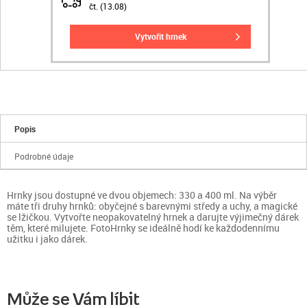
čt. (13.08)
vytvořit hrnek
Popis
Podrobné údaje
Hrnky jsou dostupné ve dvou objemech: 330 a 400 ml. Na výběr
máte tři druhy hrnků: obyčejné s barevnými středy a uchy, a magické
se lžičkou. Vytvořte neopakovatelný hrnek a darujte výjimečný dárek
těm, které milujete. FotoHrnky se ideálně hodí ke každodennímu
užitku i jako dárek.
Může se Vám líbit