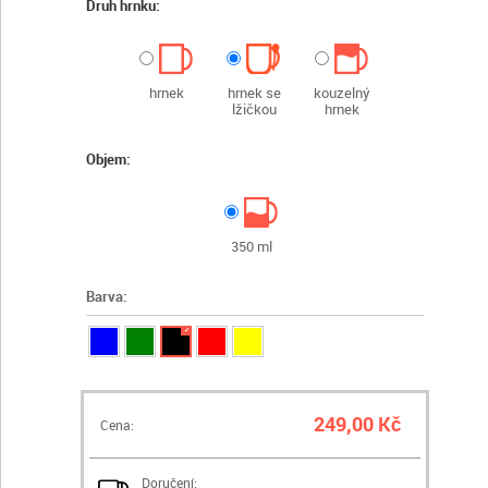
Druh hrnku:
hrnek
hrnek se
kouzelný
lžičkou
hrnek
Objem:
350 ml
Barva:
✓
249,00 Kč
Cena:
Doručení: