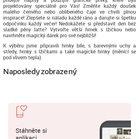
přidejte nápisy a použijte grafické prvky, které byli
projektovány speciálně pro Vás! Změňte každý doušek
malého černého nebo oblíbeného čaje ve chvíli plnou
inspirace! Zlepšete si náladu každé ráno a darujte si špetku
odpočinku každý večer! Nedokážete si představit den bez
sladké pěny latte? Vytvořte větší hrnek s lžičkou nebo
navrhněte magický dárek pro své nejbližší!
K výběru jsme připravili hrnky bíle, s barevnými uchy a
středy, hrnky s lžičkami a také magické hrnky (měnící se
pod vlivem tepla).
Naposledy zobrazený
Stáhněte si
aplikaci