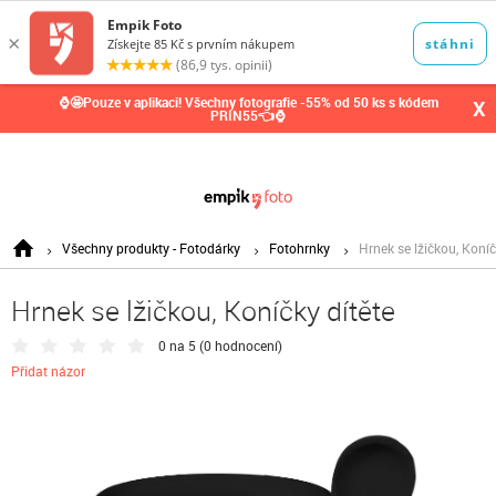
0,00
Kč
⌚🤩Pouze v aplikaci! Všechny fotografie -55% od 50 ks s kódem
X
PRIN55👈⌚
Všechny produkty - Fotodárky
Fotohrnky
Hrnek se lžičkou, Koníč
Hrnek se lžičkou, Koníčky dítěte
0 na 5 (
0 hodnocení
)
Přidat názor