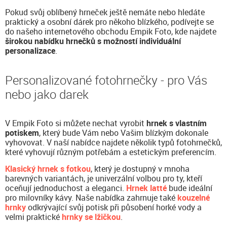
Pokud svůj oblíbený hrneček ještě nemáte nebo hledáte
praktický a osobní dárek pro někoho blízkého, podívejte se
do našeho internetového obchodu Empik Foto, kde najdete
širokou nabídku hrnečků s možností individuální
personalizace
.
Personalizované fotohrnečky - pro Vás
nebo jako darek
V Empik Foto si můžete nechat vyrobit
hrnek s vlastním
potiskem
, který bude Vám nebo Vašim blízkým dokonale
vyhovovat. V naší nabídce najdete několik typů fotohrnečků,
které vyhovují různým potřebám a estetickým preferencím.
Klasický hrnek s fotkou
, který je dostupný v mnoha
barevných variantách, je univerzální volbou pro ty, kteří
oceňují jednoduchost a eleganci.
Hrnek latté
bude ideální
pro milovníky kávy. Naše nabídka zahrnuje také
kouzelné
hrnky
odkrývající svůj potisk při působení horké vody a
velmi praktické
hrnky se lžičkou
.