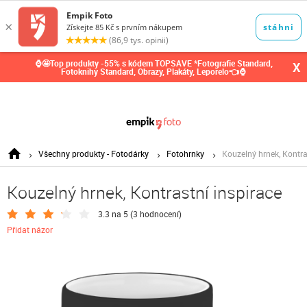
0,00
Kč
⌚🤩Top produkty -55% s kódem TOPSAVE *Fotografie Standard,
X
Fotoknihy Standard, Obrazy, Plakáty, Leporelo👈⌚
Všechny produkty - Fotodárky
Fotohrnky
Kouzelný hrnek, Kontra
Kouzelný hrnek, Kontrastní inspirace
3.3 na 5 (
3 hodnocení
)
Přidat názor