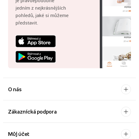
je pravděpodobně
jedním z nejkrásnějších
pohledů, jaké si můžeme
představit.
O nás
Zákaznícká podpora
Můj účet