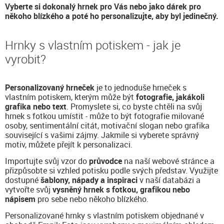
Vyberte si dokonalý hrnek pro Vás nebo jako dárek pro
někoho blízkého a poté ho personalizujte, aby byl jedinečný.
Hrnky s vlastním potiskem - jak je
vyrobit?
Personalizovaný hrneček
je to jednoduše hrneček s
vlastním potiskem, kterým může být
fotografie, jakákoli
grafika nebo text
. Promyslete si, co byste chtěli na svůj
hrnek s fotkou umístit - může to být fotografie milované
osoby, sentimentální citát, motivační slogan nebo grafika
související s vašimi zájmy. Jakmile si vyberete správný
motiv, můžete přejít k personalizaci.
Importujte svůj vzor do
průvodce
na naší webové stránce a
přizpůsobte si vzhled potisku podle svých představ. Využijte
dostupné
šablony, nápady a inspiraci
v naší databázi a
vytvořte svůj
vysněný hrnek s fotkou, grafikou nebo
nápisem
pro sebe nebo někoho blízkého.
Personalizované hrnky s vlastním potiskem objednané v