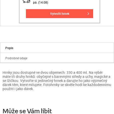
pá. (14.08)
vytvořit hrnek
Popis
Podrobné údaje
Hrnky jsou dostupné ve dvou objemech: 330 a 400 ml. Na výběr
máte tři druhy hrnků: obyčejné s barevnými středy a uchy, magické a
se lžičkou. Vytvořte si jedinečný hrnek a darujte ho jako výjimečný
dárek těm, které milujete. Fotohrnky se skvěle hodí ke každodennímu
použití i jako dárek.
Může se Vám líbit