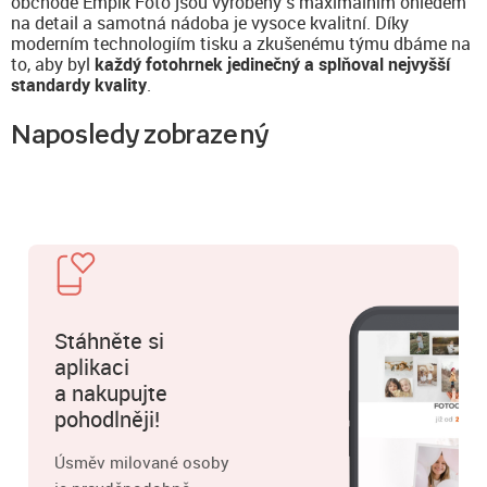
obchodě Empik Foto jsou vyrobeny s maximálním ohledem
na detail a samotná nádoba je vysoce kvalitní. Díky
moderním technologiím tisku a zkušenému týmu dbáme na
to, aby byl
každý fotohrnek jedinečný a splňoval nejvyšší
standardy kvality
.
Naposledy zobrazený
Stáhněte si
aplikaci
a nakupujte
pohodlněji!
Úsměv milované osoby