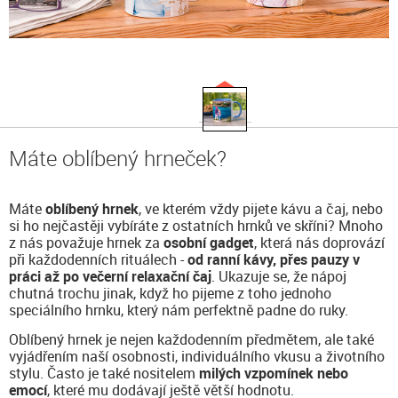
Máte oblíbený hrneček?
Máte
oblíbený hrnek
, ve kterém vždy pijete kávu a čaj, nebo
si ho nejčastěji vybíráte z ostatních hrnků ve skříni? Mnoho
z nás považuje hrnek za
osobní gadget
, která nás doprovází
při každodenních rituálech -
od ranní kávy, přes pauzy v
práci až po večerní relaxační čaj
. Ukazuje se, že nápoj
chutná trochu jinak, když ho pijeme z toho jednoho
speciálního hrnku, který nám perfektně padne do ruky.
Oblíbený hrnek je nejen každodenním předmětem, ale také
vyjádřením naší osobnosti, individuálního vkusu a životního
stylu. Často je také nositelem
milých vzpomínek nebo
emocí
, které mu dodávají ještě větší hodnotu.