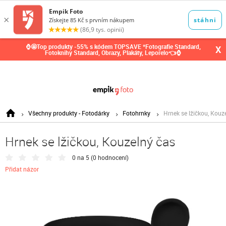
0,00
Kč
⌚🤩Top produkty -55% s kódem TOPSAVE *Fotografie Standard,
X
Fotoknihy Standard, Obrazy, Plakáty, Leporelo👈⌚
Všechny produkty - Fotodárky
Fotohrnky
Hrnek se lžičkou, Kouz
Hrnek se lžičkou, Kouzelný čas
0 na 5 (
0 hodnocení
)
Přidat názor