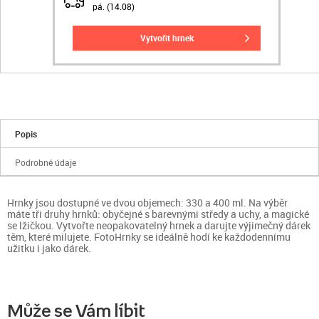
pá. (14.08)
vytvořit hrnek
Popis
Podrobné údaje
Hrnky jsou dostupné ve dvou objemech: 330 a 400 ml. Na výběr
máte tři druhy hrnků: obyčejné s barevnými středy a uchy, a magické
se lžičkou. Vytvořte neopakovatelný hrnek a darujte výjimečný dárek
těm, které milujete. FotoHrnky se ideálně hodí ke každodennímu
užitku i jako dárek.
Může se Vám líbit