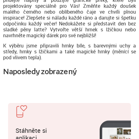
přidejte nápisy a použijte grafické prvky, které byli
projektovány speciálně pro Vás! Změňte každý doušek
malého černého nebo oblíbeného čaje ve chvíli plnou
inspirace! Zlepšete si náladu každé ráno a darujte si špetku
odpočinku každý večer! Nedokážete si představit den bez
sladké pěny latte? Vytvořte větší hrnek s lžičkou nebo
navrhněte magický dárek pro své nejbližší!
K výběru jsme připravili hrnky bíle, s barevnými uchy a
středy, hrnky s lžičkami a také magické hrnky (měnící se
pod vlivem tepla).
Naposledy zobrazený
Stáhněte si
aplikaci