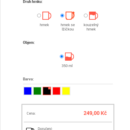
Druh hrnku:
hrnek
hrnek se
kouzelný
lžičkou
hrnek
Objem:
350 ml
Barva:
✓
249,00 Kč
Cena:
Doručení: