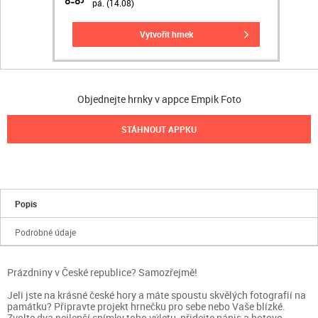
pá. (14.08)
vytvořit hrnek
Objednejte hrnky v appce Empik Foto
STÁHNOUT APPKU
Popis
Podrobné údaje
Prázdniny v České republice? Samozřejmě!
Jeli jste na krásné české hory a máte spoustu skvělých fotografií na
památku? Připravte projekt hrnečku pro sebe nebo Vaše blízké.
Zvolte dva nejlepší snímky toho výletu, přidejte nápis a hotovo.