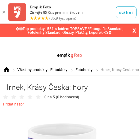
0,00
Kč
⌚🤩Top produkty -55% s kódem TOPSAVE *Fotografie Standard,
X
Fotoknihy Standard, Obrazy, Plakáty, Leporelo👈⌚
Všechny produkty - Fotodárky
Fotohrnky
Hrnek, Krásy Česka: ho
Hrnek, Krásy Česka: hory
0 na 5 (
0 hodnocení
)
Přidat názor