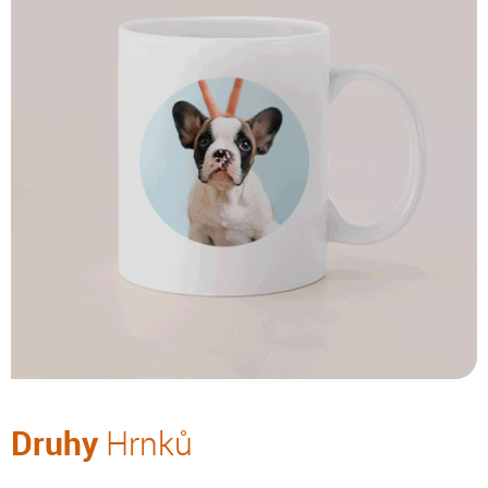
Druhy
Hrnků