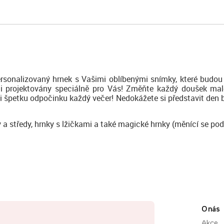
rsonalizovaný hrnek s Vašimi oblíbenými snímky, které budou 
 byli projektovány speciálně pro Vás! Změňte každý doušek ma
si špetku odpočinku každý večer! Nedokážete si představit den b
y a středy, hrnky s lžičkami a také magické hrnky (měnící se pod
O nás
Akce