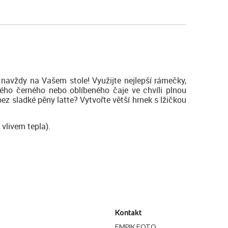
navždy na Vašem stole! Využijte nejlepší rámečky,
lého černého nebo oblíbeného čaje ve chvíli plnou
ez sladké pěny latte? Vytvořte větší hrnek s lžičkou
 vlivem tepla).
Kontakt
EMPIK FOTO