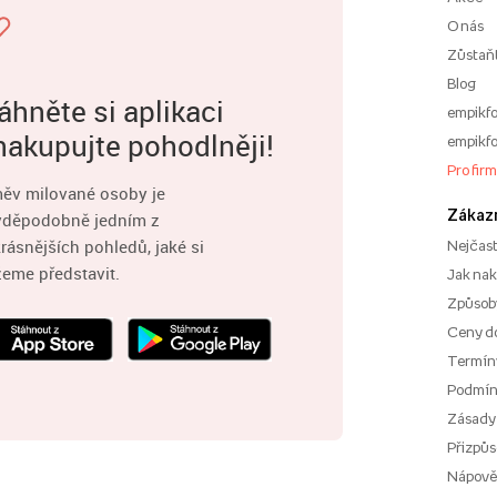
O nás
Zůstaň
Blog
áhněte si aplikaci
empikfo
nakupujte pohodlněji!
empikfo
Pro fir
ěv milované osoby je
Zákaz
vděpodobně jedním z
rásnějších pohledů, jaké si
Nejčast
eme představit.
Jak na
Způsoby
Ceny d
Termíny
Podmí
Zásady
Přizpůs
Nápov