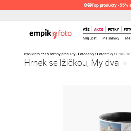
⌚🤩Top produkty -55% s
VŠE
AKCE
FOTKY
FOT
Můj účet
Mé snímky
Mé 
empikfoto.cz
Všechny produkty - Fotodárky
Fotohrnky
Hrnek se 
Hrnek se lžičkou, My dva