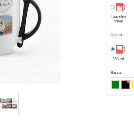
kouzelný
hrnek
Objem:
350 ml
Barva:
✓