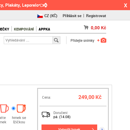
X
y, Plakáty, Leporelo👈⌚
CZ
(KČ)
Přihlásit se
Registrovat
SK
(€)
0,00
Kč
NEČKY
KEMPOVÁNÍ
APPKA
RO
(RON)
Přidejte snímky
249,00 Kč
Cena:
Doručení:
pá. (14.08)
atte
hrnek se
rnek
lžičkou
vytvořit hrnek
?