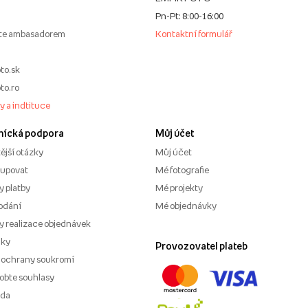
Pn-Pt: 8:00-16:00
te ambasadorem
Kontaktní formulář
to.sk
to.ro
my a indtituce
nícká podpora
Můj účet
ější otázky
Můj účet
kupovat
Mé fotografie
 platby
Mé projekty
odání
Mé objednávky
 realizace objednávek
nky
Provozovatel plateb
 ochrany soukromí
obte souhlasy
ěda