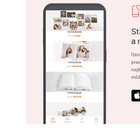
St
a 
Úsm
pra
nejk
můž