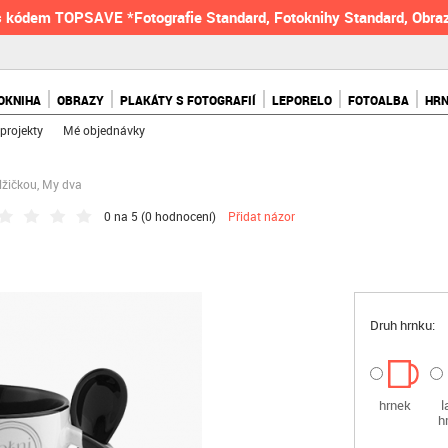
 kódem TOPSAVE *Fotografie Standard, Fotoknihy Standard, Obraz
OKNIHA
OBRAZY
PLAKÁTY S FOTOGRAFIÍ
LEPORELO
FOTOALBA
HR
projekty
Mé objednávky
lžičkou, My dva
0 na 5 (
0 hodnocení
)
Přidat názor
Druh hrnku:
hrnek
l
h