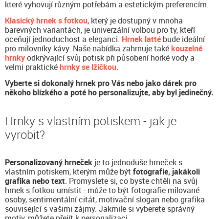
které vyhovují různým potřebám a estetickým preferencím.
Klasický hrnek s fotkou
, který je dostupný v mnoha
barevných variantách, je univerzální volbou pro ty, kteří
oceňují jednoduchost a eleganci.
Hrnek latté
bude ideální
pro milovníky kávy. Naše nabídka zahrnuje také
kouzelné
hrnky
odkrývající svůj potisk při působení horké vody a
velmi praktické
hrnky se lžičkou
.
Vyberte si dokonalý hrnek pro Vás nebo jako dárek pro
někoho blízkého a poté ho personalizujte, aby byl jedinečný.
Hrnky s vlastním potiskem - jak je
vyrobit?
Personalizovaný hrneček
je to jednoduše hrneček s
vlastním potiskem, kterým může být
fotografie, jakákoli
grafika nebo text
. Promyslete si, co byste chtěli na svůj
hrnek s fotkou umístit - může to být fotografie milované
osoby, sentimentální citát, motivační slogan nebo grafika
související s vašimi zájmy. Jakmile si vyberete správný
motiv, můžete přejít k personalizaci.