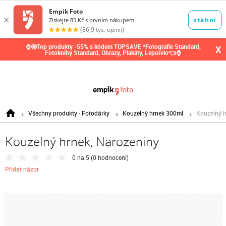
0,00
Kč
⌚🤩Top produkty -55% s kódem TOPSAVE *Fotografie Standard,
X
Fotoknihy Standard, Obrazy, Plakáty, Leporelo👈⌚
Všechny produkty - Fotodárky
Kouzelný hrnek 300ml
Kouzelný h
Kouzelný hrnek, Narozeniny
0 na 5 (
0 hodnocení
)
Přidat názor