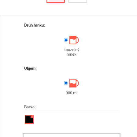
Druh hrnku:
kouzelný
hrnek
Objem:
300 ml
Barva:
✓