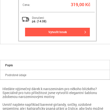
319,00 Kč
Cena:
Doručení:
pá. (14.08)
vytvořit hrnek
Popis
Podrobné údaje
Hledáte výjimečný dárek k narozeninám pro někoho blízkého?
Speciálně pro tuto příležitost jsme vytvořili elegantní šablonu
zdobenou narozeninovými motivy.
Uvnitř najdete například barevné girlandy, svíčky, ozdobné
serpentiny, ale i kaligraficky psaná přání a číslice, aby bylo možné