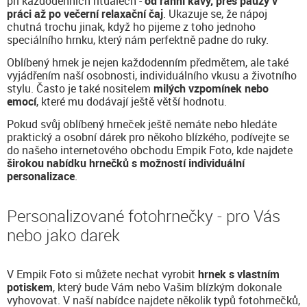
při každodenních rituálech -
od ranní kávy, přes pauzy v
práci až po večerní relaxační čaj
. Ukazuje se, že nápoj
chutná trochu jinak, když ho pijeme z toho jednoho
speciálního hrnku, který nám perfektně padne do ruky.
Oblíbený hrnek je nejen každodenním předmětem, ale také
vyjádřením naší osobnosti, individuálního vkusu a životního
stylu. Často je také nositelem
milých vzpomínek nebo
emocí
, které mu dodávají ještě větší hodnotu.
Pokud svůj oblíbený hrneček ještě nemáte nebo hledáte
praktický a osobní dárek pro někoho blízkého, podívejte se
do našeho internetového obchodu Empik Foto, kde najdete
širokou nabídku hrnečků s možností individuální
personalizace
.
Personalizované fotohrnečky - pro Vás
nebo jako darek
V Empik Foto si můžete nechat vyrobit
hrnek s vlastním
potiskem
, který bude Vám nebo Vašim blízkým dokonale
vyhovovat. V naší nabídce najdete několik typů fotohrnečků,