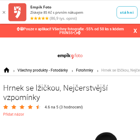
0,00
Kč
⌚🤩Pouze v aplikaci! Všechny fotografie -55% od 50 ks s kódem
X
PRIN55👈⌚
Všechny produkty - Fotodárky
Fotohrnky
Hrnek se lžičkou, Nejč
Hrnek se lžičkou, Nejčerstvější
vzpomínky
4.6 na 5 (
3 hodnocení
)
Přidat názor