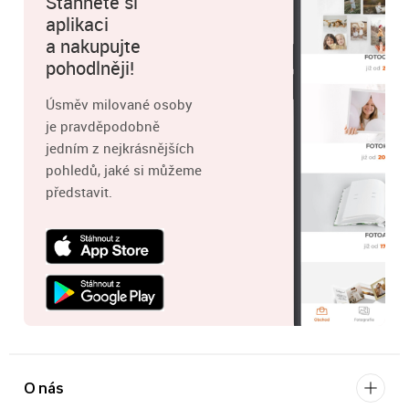
Stáhněte si
aplikaci
a nakupujte
pohodlněji!
Úsměv milované osoby
je pravděpodobně
jedním z nejkrásnějších
pohledů, jaké si můžeme
představit.
O nás