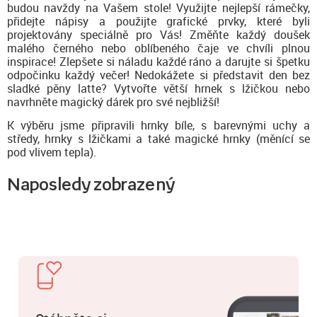
budou navždy na Vašem stole! Využijte nejlepší rámečky,
přidejte nápisy a použijte grafické prvky, které byli
projektovány speciálně pro Vás! Změňte každý doušek
malého černého nebo oblíbeného čaje ve chvíli plnou
inspirace! Zlepšete si náladu každé ráno a darujte si špetku
odpočinku každý večer! Nedokážete si představit den bez
sladké pěny latte? Vytvořte větší hrnek s lžičkou nebo
navrhněte magický dárek pro své nejbližší!
K výběru jsme připravili hrnky bíle, s barevnými uchy a
středy, hrnky s lžičkami a také magické hrnky (měnící se
pod vlivem tepla).
Naposledy zobrazený