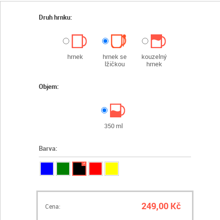
Druh hrnku:
hrnek
hrnek se
kouzelný
lžičkou
hrnek
Objem:
350 ml
Barva:
✓
249,00 Kč
Cena: