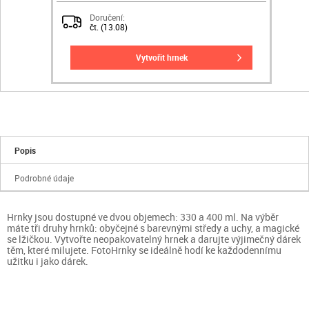
Doručení:
čt. (13.08)
vytvořit hrnek
Popis
Podrobné údaje
Hrnky jsou dostupné ve dvou objemech: 330 a 400 ml. Na výběr
máte tři druhy hrnků: obyčejné s barevnými středy a uchy, a magické
se lžičkou. Vytvořte neopakovatelný hrnek a darujte výjimečný dárek
těm, které milujete. FotoHrnky se ideálně hodí ke každodennímu
užitku i jako dárek.