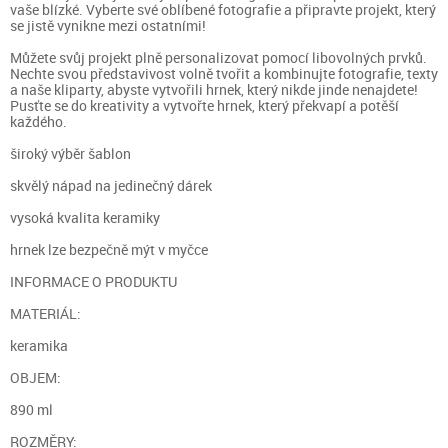
vaše blízké. Vyberte své oblíbené fotografie a připravte projekt, který
se jistě vynikne mezi ostatními!
Můžete svůj projekt plně personalizovat pomocí libovolných prvků.
Nechte svou představivost volně tvořit a kombinujte fotografie, texty
a naše kliparty, abyste vytvořili hrnek, který nikde jinde nenajdete!
Pusťte se do kreativity a vytvořte hrnek, který překvapí a potěší
každého.
široký výběr šablon
skvělý nápad na jedinečný dárek
vysoká kvalita keramiky
hrnek lze bezpečně mýt v myčce
INFORMACE O PRODUKTU
MATERIÁL:
keramika
OBJEM:
890 ml
ROZMĚRY: