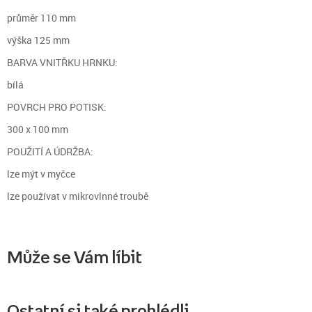
průměr 110 mm
výška 125 mm
BARVA VNITŘKU HRNKU:
bílá
POVRCH PRO POTISK:
300 x 100 mm
POUŽITÍ A ÚDRŽBA:
lze mýt v myčce
lze používat v mikrovlnné troubě
Může se Vám líbit
Ostatní si také prohlédli