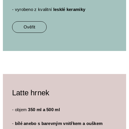
- vyrobeno z kvalitní
lesklé keramiky
Ověřit
Latte hrnek
- objem
350 ml a 500 ml
-
bílé anebo s barevným vnitřkem a ouškem