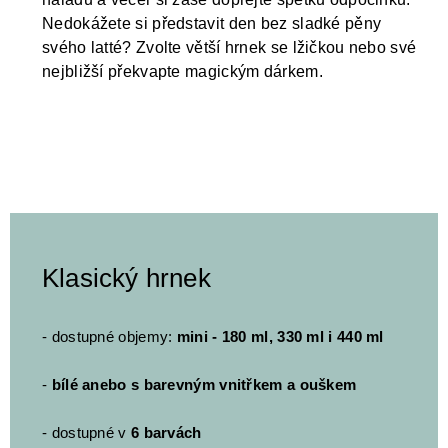
Nedokážete si představit den bez sladké pěny
svého latté? Zvolte větší hrnek se lžičkou nebo své
nejbližší překvapte magickým dárkem.
Klasický hrnek
- dostupné objemy:
mini - 180 ml, 330 ml i 440 ml
-
bílé anebo s barevným vnitřkem a ouškem
- dostupné v
6 barvách