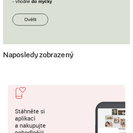
- vhodné
do myčky
Ověřit
Naposledy zobrazený
Stáhněte si
aplikaci
a nakupujte
pohodlněji!