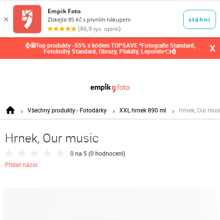
0,00
Kč
⌚🤩Top produkty -55% s kódem TOPSAVE *Fotografie Standard,
X
Fotoknihy Standard, Obrazy, Plakáty, Leporelo👈⌚
Všechny produkty - Fotodárky
XXL hrnek 890 ml
Hrnek, Our mus
Hrnek, Our music
0 na 5 (
0 hodnocení
)
Přidat názor