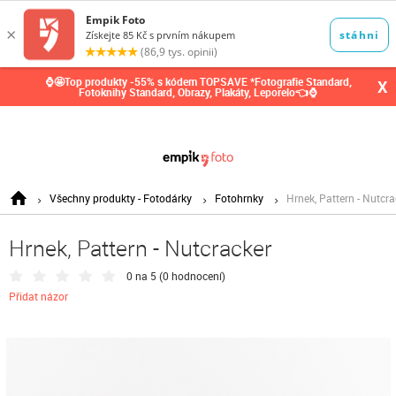
0,00
Kč
⌚🤩Top produkty -55% s kódem TOPSAVE *Fotografie Standard,
X
Fotoknihy Standard, Obrazy, Plakáty, Leporelo👈⌚
Všechny produkty - Fotodárky
Fotohrnky
Hrnek, Pattern - Nutcra
Hrnek, Pattern - Nutcracker
0 na 5 (
0 hodnocení
)
Přidat názor