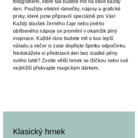
fotografiemi, které tak budete mít na stole každý
den. Použijte efektní rámečky, nápisy a grafické
prvky, které jsme připravili speciálně pro Vás!
Každý doušek černého čaje nebo jiného
oblíbeného nápoje se promění v okamžik plný
inspirace. Každé ráno budete mít o kus lepší
náladu a večer si zase dopřejte špetku odpočinku.
Nedokážete si představit den bez sladké pěny
svého latté? Zvolte větší hrnek se lžičkou nebo své
nejbližší překvapte magickým dárkem.
Klasický hrnek