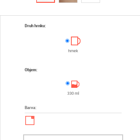
Druh hrnku:
hrnek
Objem:
330 ml
Barva:
✓