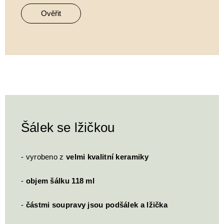
Ověřit
Šálek se lžičkou
- vyrobeno z
velmi kvalitní keramiky
-
objem šálku 118 ml
-
částmi soupravy jsou podšálek a lžička