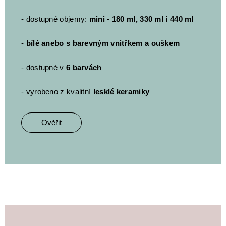
- dostupné objemy:
mini - 180 ml, 330 ml i 440 ml
-
bílé anebo s barevným vnitřkem a ouškem
- dostupné v
6 barvách
- vyrobeno z kvalitní
lesklé keramiky
Ověřit