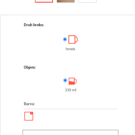
Druh hrnku:
hrnek
Objem:
330 ml
Barva:
✓