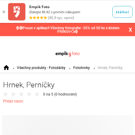
0,00
Kč
⌚🤩Pouze v aplikaci! Všechny fotografie -55% od 50 ks s kódem
X
PRIN55👈⌚
Všechny produkty - Fotodárky
Fotohrnky
Hrnek, Perníčky
Hrnek, Perníčky
0 na 5 (
0 hodnocení
)
Přidat názor