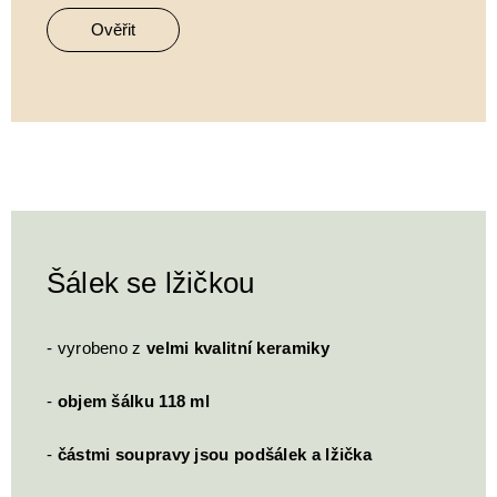
Ověřit
Šálek se lžičkou
- vyrobeno z
velmi kvalitní keramiky
-
objem šálku 118 ml
-
částmi soupravy jsou podšálek a lžička