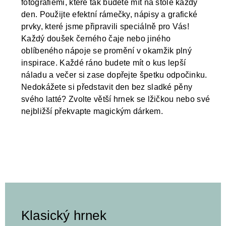
fotografiemi, které tak budete mít na stole každý
den. Použijte efektní rámečky, nápisy a grafické
prvky, které jsme připravili speciálně pro Vás!
Každý doušek černého čaje nebo jiného
oblíbeného nápoje se promění v okamžik plný
inspirace. Každé ráno budete mít o kus lepší
náladu a večer si zase dopřejte špetku odpočinku.
Nedokážete si představit den bez sladké pěny
svého latté? Zvolte větší hrnek se lžičkou nebo své
nejbližší překvapte magickým dárkem.
Klasický hrnek