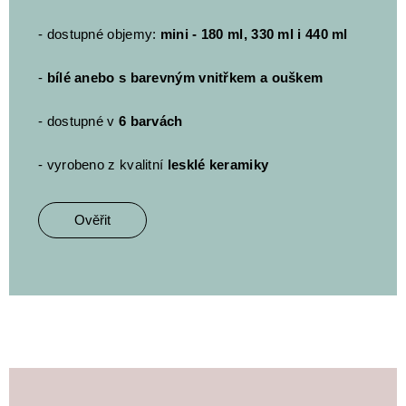
- dostupné objemy:
mini - 180 ml, 330 ml i 440 ml
-
bílé anebo s barevným vnitřkem a ouškem
- dostupné v
6 barvách
- vyrobeno z kvalitní
lesklé keramiky
Ověřit