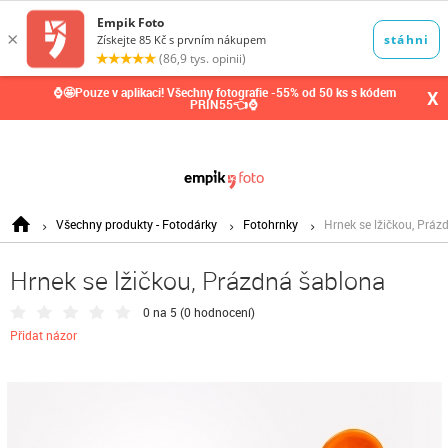
0,00
Kč
⌚🤩Pouze v aplikaci! Všechny fotografie -55% od 50 ks s kódem
X
PRIN55👈⌚
Všechny produkty - Fotodárky
Fotohrnky
Hrnek se lžičkou, Práz
Hrnek se lžičkou, Prázdná šablona
0 na 5 (
0 hodnocení
)
Přidat názor