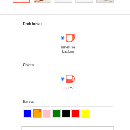
Druh hrnku:
hrnek se
lžičkou
Objem:
350 ml
Barva:
✓