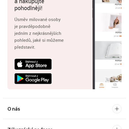
a nakupujte
pohodlněji!
Úsměv milované osoby
je pravděpodobně
jedním z nejkrásnějších
pohledů, jaké si můžeme
představit.
O nás