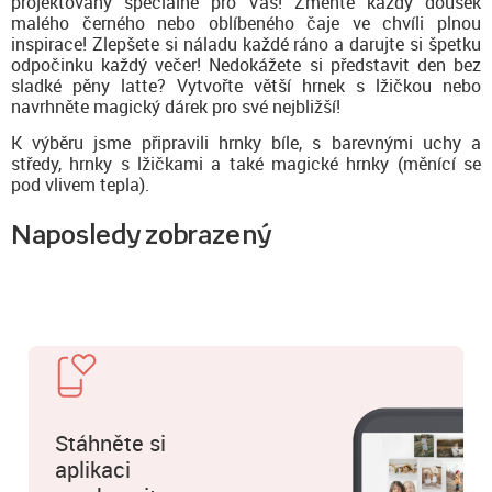
projektovány speciálně pro Vás! Změňte každý doušek
malého černého nebo oblíbeného čaje ve chvíli plnou
inspirace! Zlepšete si náladu každé ráno a darujte si špetku
odpočinku každý večer! Nedokážete si představit den bez
sladké pěny latte? Vytvořte větší hrnek s lžičkou nebo
navrhněte magický dárek pro své nejbližší!
K výběru jsme připravili hrnky bíle, s barevnými uchy a
středy, hrnky s lžičkami a také magické hrnky (měnící se
pod vlivem tepla).
Naposledy zobrazený
Stáhněte si
aplikaci