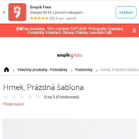
0,00
Kč
⌚🤩Top produkty -55% s kódem TOPSAVE *Fotografie Standard,
X
Fotoknihy Standard, Obrazy, Plakáty, Leporelo👈⌚
Všechny produkty - Fotodárky
Fotohrnky
Hrnek, Prázdná šablo
Hrnek, Prázdná šablona
0 na 5 (
0 hodnocení
)
Přidat názor