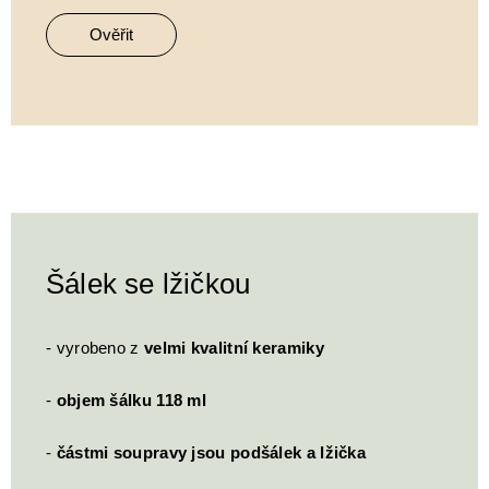
Ověřit
Šálek se lžičkou
- vyrobeno z
velmi kvalitní keramiky
-
objem šálku 118 ml
-
částmi soupravy jsou podšálek a lžička