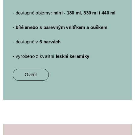
- dostupné objemy:
mini - 180 ml, 330 ml i 440 ml
-
bílé anebo s barevným vnitřkem a ouškem
- dostupné v
6 barvách
- vyrobeno z kvalitní
lesklé keramiky
Ověřit