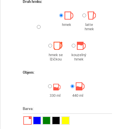
Druh hrnku:
hrnek
latte
hrnek
hrnek se
kouzelný
lžičkou
hrnek
Objem:
330 ml
440 ml
Barva:
✓