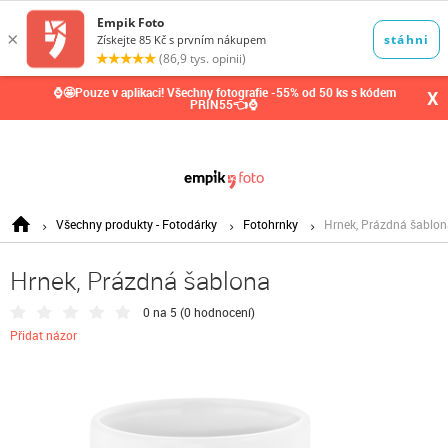
0,00
Kč
⌚🤩Pouze v aplikaci! Všechny fotografie -55% od 50 ks s kódem
X
PRIN55👈⌚
Všechny produkty - Fotodárky
Fotohrnky
Hrnek, Prázdná šablo
Hrnek, Prázdná šablona
0 na 5 (
0 hodnocení
)
Přidat názor