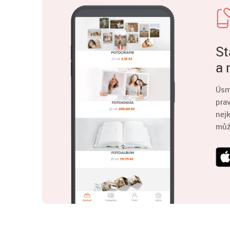
St
a 
Úsm
pra
nejk
můž