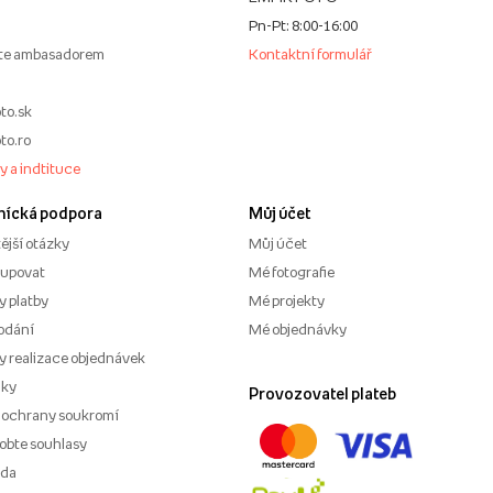
Pn-Pt: 8:00-16:00
te ambasadorem
Kontaktní formulář
to.sk
to.ro
my a indtituce
nícká podpora
Můj účet
ější otázky
Můj účet
kupovat
Mé fotografie
 platby
Mé projekty
odání
Mé objednávky
 realizace objednávek
nky
Provozovatel plateb
 ochrany soukromí
obte souhlasy
ěda