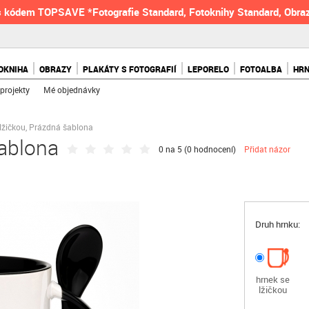
 kódem TOPSAVE *Fotografie Standard, Fotoknihy Standard, Obraz
OKNIHA
OBRAZY
PLAKÁTY S FOTOGRAFIÍ
LEPORELO
FOTOALBA
HR
projekty
Mé objednávky
lžičkou, Prázdná šablona
šablona
0 na 5 (
0 hodnocení
)
Přidat názor
Druh hrnku:
hrnek se
lžičkou