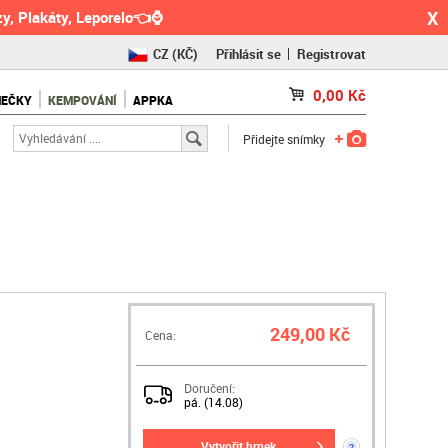
X
y, Plakáty, Leporelo👈⌚
CZ
(KČ)
Přihlásit se
Registrovat
SK
(€)
0,00
Kč
NEČKY
KEMPOVÁNÍ
APPKA
RO
(RON)
Přidejte snímky
249,00 Kč
Cena:
Doručení:
pá. (14.08)
vytvořit hrnek
?