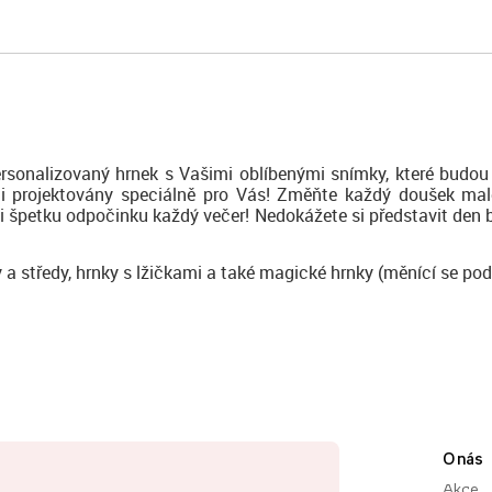
rsonalizovaný hrnek s Vašimi oblíbenými snímky, které budou 
 byli projektovány speciálně pro Vás! Změňte každý doušek ma
si špetku odpočinku každý večer! Nedokážete si představit den b
y a středy, hrnky s lžičkami a také magické hrnky (měnící se pod
O nás
Akce