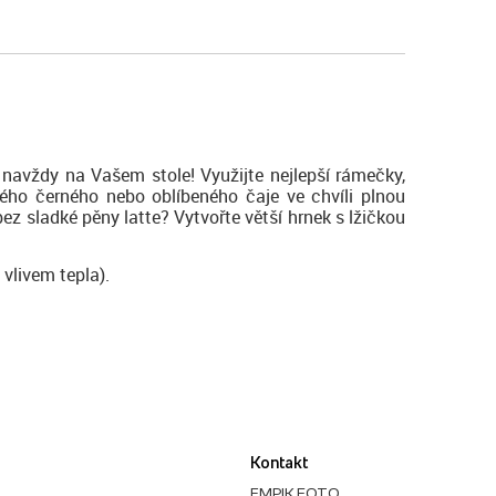
navždy na Vašem stole! Využijte nejlepší rámečky,
lého černého nebo oblíbeného čaje ve chvíli plnou
ez sladké pěny latte? Vytvořte větší hrnek s lžičkou
 vlivem tepla).
Kontakt
EMPIK FOTO