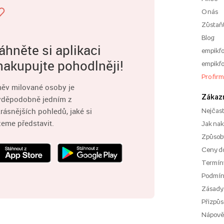
O nás
Zůstaň
Blog
áhněte si aplikaci
empikfo
nakupujte pohodlněji!
empikfo
Pro fir
ěv milované osoby je
Zákaz
vděpodobně jedním z
rásnějších pohledů, jaké si
Nejčast
eme představit.
Jak na
Způsoby
Ceny d
Termíny
Podmí
Zásady
Přizpůs
Nápov