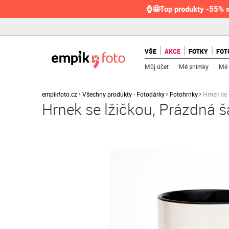
⌚🤩Top produkty -55% s
VŠE
AKCE
FOTKY
FOT
Můj účet
Mé snímky
Mé 
empikfoto.cz
Všechny produkty - Fotodárky
Fotohrnky
Hrnek se 
Hrnek se lžičkou, Prázdná 