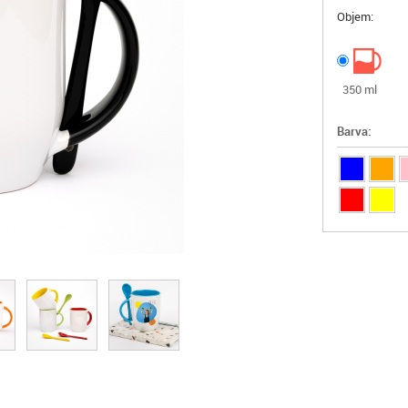
Objem:
350 ml
Barva: