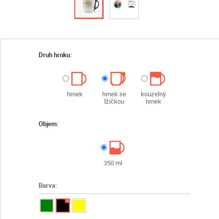
Druh hrnku:
hrnek
hrnek se
kouzelný
lžičkou
hrnek
Objem:
350 ml
Barva:
✓