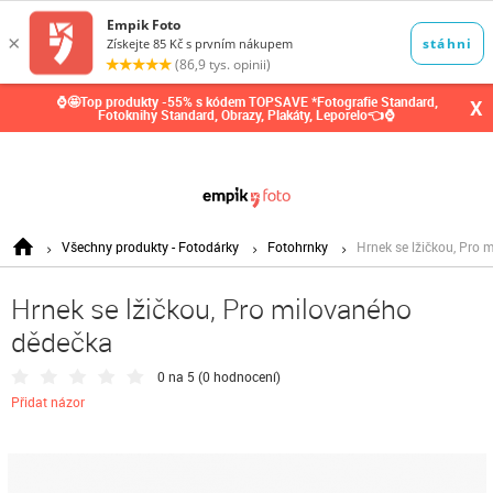
0,00
Kč
⌚🤩Top produkty -55% s kódem TOPSAVE *Fotografie Standard,
X
Fotoknihy Standard, Obrazy, Plakáty, Leporelo👈⌚
Všechny produkty - Fotodárky
Fotohrnky
Hrnek se lžičkou, Pro
Hrnek se lžičkou, Pro milovaného
dědečka
0 na 5 (
0 hodnocení
)
Přidat názor