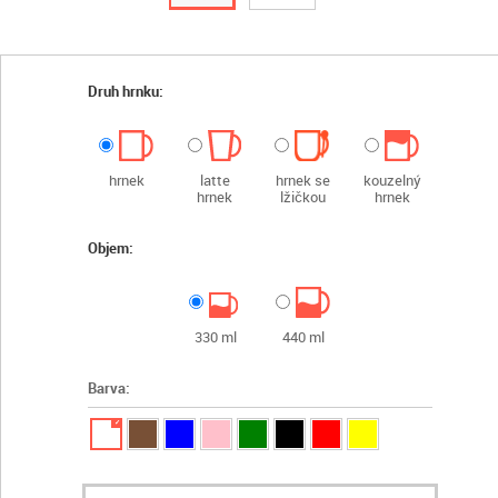
Druh hrnku:
hrnek
latte
hrnek se
kouzelný
hrnek
lžičkou
hrnek
Objem:
330 ml
440 ml
Barva:
✓