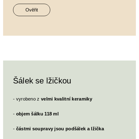
Ověřit
Šálek se lžičkou
- vyrobeno z
velmi kvalitní keramiky
-
objem šálku 118 ml
-
částmi soupravy jsou podšálek a lžička