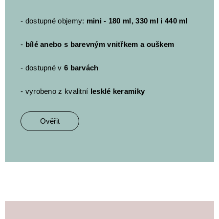
- dostupné objemy:
mini - 180 ml, 330 ml i 440 ml
-
bílé anebo s barevným vnitřkem a ouškem
- dostupné v
6 barvách
- vyrobeno z kvalitní
lesklé keramiky
Ověřit