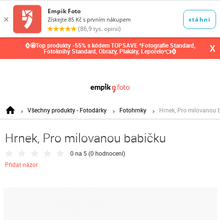
0,00
Kč
⌚🤩Top produkty -55% s kódem TOPSAVE *Fotografie Standard,
X
Fotoknihy Standard, Obrazy, Plakáty, Leporelo👈⌚
Všechny produkty - Fotodárky
Fotohrnky
Hrnek, Pro milovanou 
Hrnek, Pro milovanou babičku
0 na 5 (
0 hodnocení
)
Přidat názor