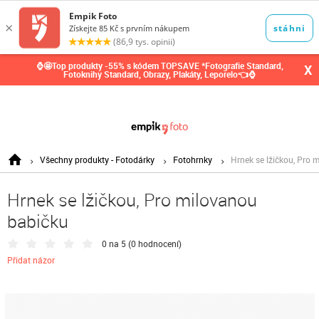
0,00
Kč
⌚🤩Top produkty -55% s kódem TOPSAVE *Fotografie Standard,
X
Fotoknihy Standard, Obrazy, Plakáty, Leporelo👈⌚
Všechny produkty - Fotodárky
Fotohrnky
Hrnek se lžičkou, Pro 
Hrnek se lžičkou, Pro milovanou
babičku
0 na 5 (
0 hodnocení
)
Přidat názor