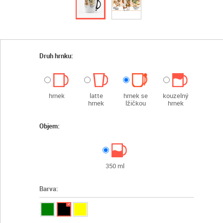
Druh hrnku:
hrnek
latte
hrnek se
kouzelný
hrnek
lžičkou
hrnek
Objem:
350 ml
Barva:
✓