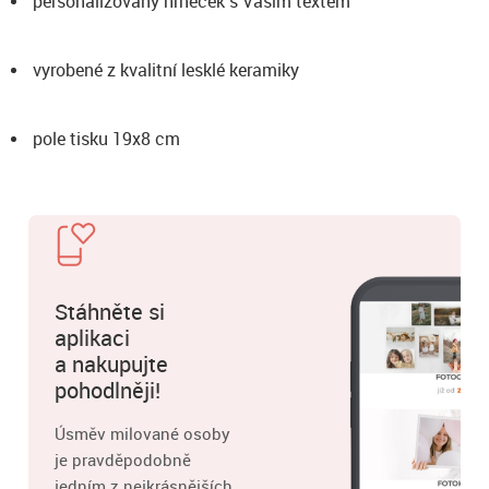
personalizovaný hrneček s Vaším textem
vyrobené z kvalitní lesklé keramiky
pole tisku 19x8 cm
Stáhněte si
aplikaci
a nakupujte
pohodlněji!
Úsměv milované osoby
je pravděpodobně
jedním z nejkrásnějších