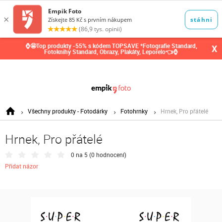
0,00
Kč
⌚🤩Top produkty -55% s kódem TOPSAVE *Fotografie Standard,
X
Fotoknihy Standard, Obrazy, Plakáty, Leporelo👈⌚
Všechny produkty - Fotodárky
Fotohrnky
Hrnek, Pro přátelé
Hrnek, Pro přátelé
0 na 5 (
0 hodnocení
)
Přidat názor