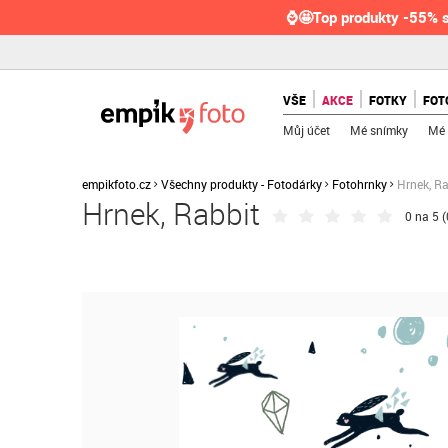
⌚🤩Top produkty -55% s
VŠE
AKCE
FOTKY
FOT
Můj účet
Mé snímky
Mé 
empikfoto.cz
Všechny produkty - Fotodárky
Fotohrnky
Hrnek, Ra
Hrnek, Rabbit
0 na 5 (