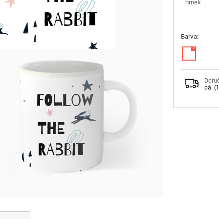
hrnek
RABBIT
Barva:
✓
Doruč
pá. (
FOLLOW
THE
RABBIT