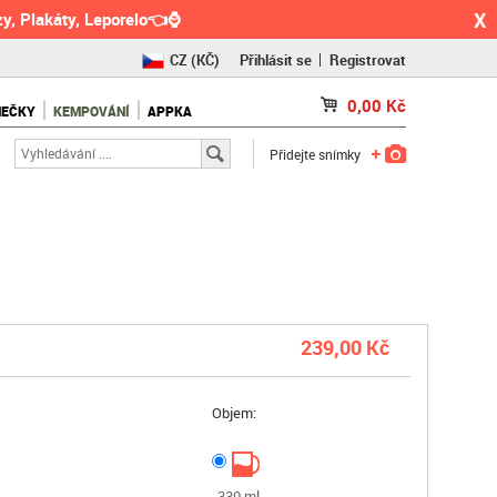
X
y, Plakáty, Leporelo👈⌚
CZ
(KČ)
Přihlásit se
Registrovat
SK
(€)
0,00
Kč
NEČKY
KEMPOVÁNÍ
APPKA
RO
(RON)
Přidejte snímky
239,00 Kč
Objem:
330 ml