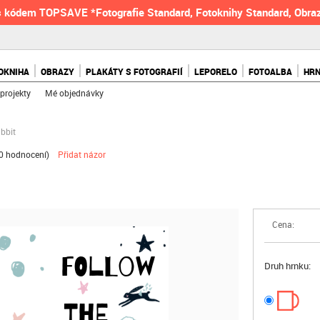
 kódem TOPSAVE *Fotografie Standard, Fotoknihy Standard, Obraz
OKNIHA
OBRAZY
PLAKÁTY S FOTOGRAFIÍ
LEPORELO
FOTOALBA
HR
projekty
Mé objednávky
bbit
0 hodnocení
)
Přidat názor
Cena:
FOLLOW
Druh hrnku:
THE