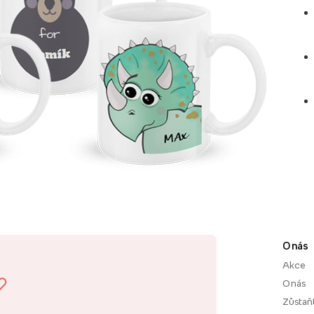
O nás
Akce
O nás
Zůstaň