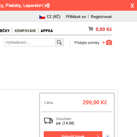
X
y, Plakáty, Leporelo👈⌚
CZ
(KČ)
Přihlásit se
Registrovat
SK
(€)
0,00
Kč
NEČKY
KEMPOVÁNÍ
APPKA
RO
(RON)
Přidejte snímky
299,00 Kč
Cena:
Doručení:
pá. (14.08)
vytvořit hrnek
?