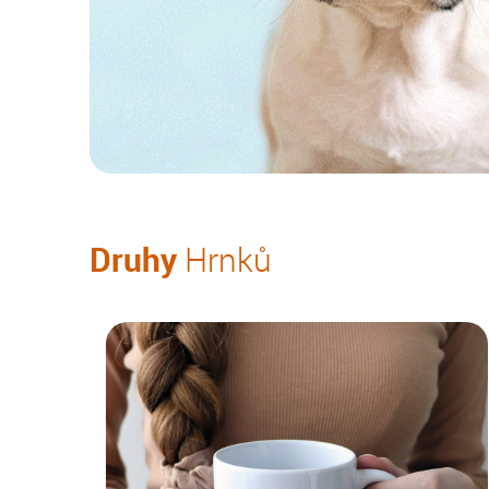
Druhy
Hrnků