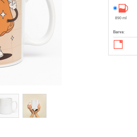
890 ml
Barva:
✓