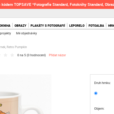
 kódem TOPSAVE *Fotografie Standard, Fotoknihy Standard, Obraz
OKNIHA
OBRAZY
PLAKÁTY S FOTOGRAFIÍ
LEPORELO
FOTOALBA
HR
projekty
Mé objednávky
rnek, Retro Pumpkin
0 na 5 (
0 hodnocení
)
Přidat názor
Druh hrnku:
Objem: