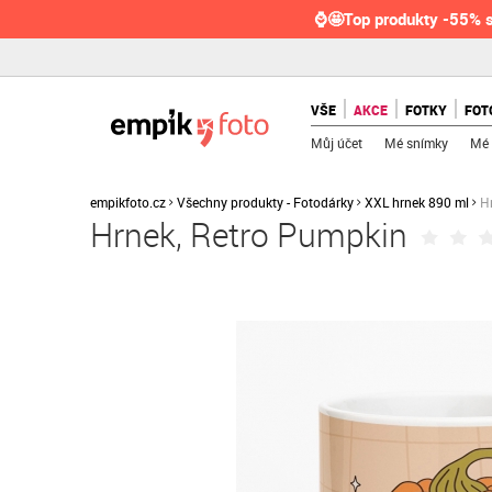
⌚🤩Top produkty -55% s
VŠE
AKCE
FOTKY
FOT
Můj účet
Mé snímky
Mé 
empikfoto.cz
Všechny produkty - Fotodárky
XXL hrnek 890 ml
H
Hrnek, Retro Pumpkin