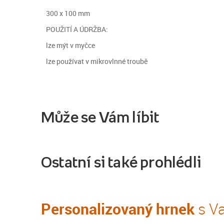
300 x 100 mm
POUŽITÍ A ÚDRŽBA:
lze mýt v myčce
lze používat v mikrovlnné troubě
Může se Vám líbit
Ostatní si také prohlédli
Personalizovaný hrnek
s Va