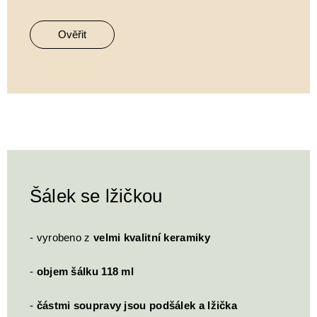
Ověřit
Šálek se lžičkou
- vyrobeno z
velmi kvalitní keramiky
-
objem šálku 118 ml
-
částmi soupravy jsou podšálek a lžička