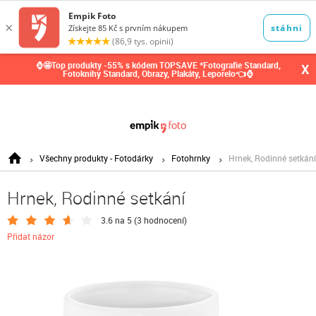
0,00
Kč
⌚🤩Top produkty -55% s kódem TOPSAVE *Fotografie Standard,
X
Fotoknihy Standard, Obrazy, Plakáty, Leporelo👈⌚
Všechny produkty - Fotodárky
Fotohrnky
Hrnek, Rodinné setkání
Hrnek, Rodinné setkání
3.6 na 5 (
3 hodnocení
)
Přidat názor