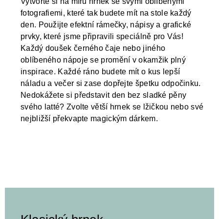
Vytvořte si na míru hrnek se svými oblíbenými
fotografiemi, které tak budete mít na stole každý
den. Použijte efektní rámečky, nápisy a grafické
prvky, které jsme připravili speciálně pro Vás!
Každý doušek černého čaje nebo jiného
oblíbeného nápoje se promění v okamžik plný
inspirace. Každé ráno budete mít o kus lepší
náladu a večer si zase dopřejte špetku odpočinku.
Nedokážete si představit den bez sladké pěny
svého latté? Zvolte větší hrnek se lžičkou nebo své
nejbližší překvapte magickým dárkem.