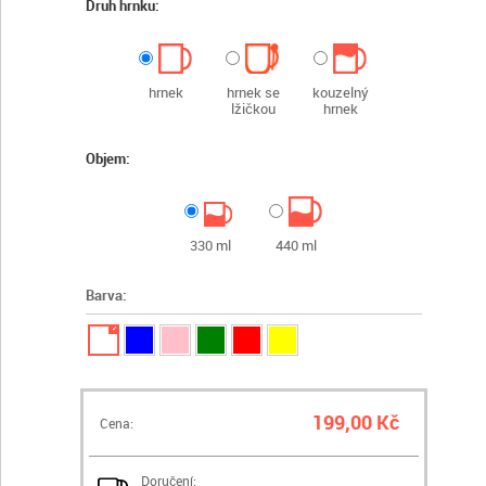
Druh hrnku:
hrnek
hrnek se
kouzelný
lžičkou
hrnek
Objem:
330 ml
440 ml
Barva:
✓
199,00 Kč
Cena:
Doručení: