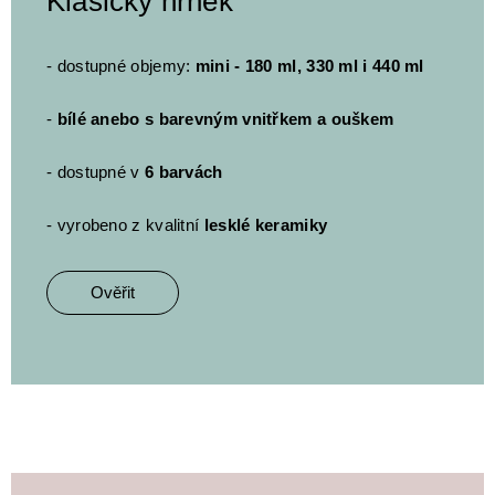
Klasický hrnek
- dostupné objemy:
mini - 180 ml, 330 ml i 440 ml
-
bílé anebo s barevným vnitřkem a ouškem
- dostupné v
6 barvách
- vyrobeno z kvalitní
lesklé keramiky
Ověřit