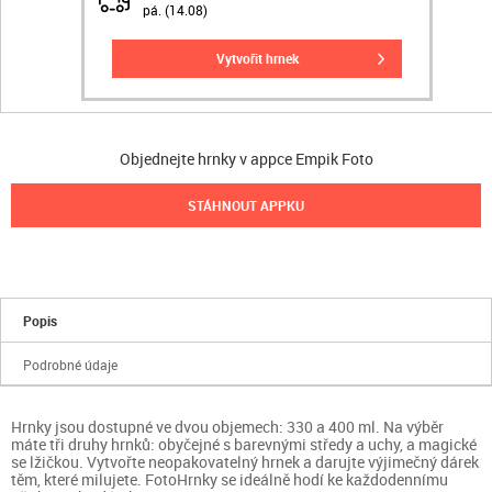
pá. (14.08)
vytvořit hrnek
Objednejte hrnky v appce Empik Foto
STÁHNOUT APPKU
Popis
Podrobné údaje
Hrnky jsou dostupné ve dvou objemech: 330 a 400 ml. Na výběr
máte tři druhy hrnků: obyčejné s barevnými středy a uchy, a magické
se lžičkou. Vytvořte neopakovatelný hrnek a darujte výjimečný dárek
těm, které milujete. FotoHrnky se ideálně hodí ke každodennímu