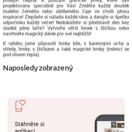
přidejte nápisy a použijte grafické prvky, které byli
projektovány speciálně pro Vás! Změňte každý doušek
malého černého nebo oblíbeného čaje ve chvíli plnou
inspirace! Zlepšete si náladu každé ráno a darujte si špetku
odpočinku každý večer! Nedokážete si představit den bez
sladké pěny latte? Vytvořte větší hrnek s lžičkou nebo
navrhněte magický dárek pro své nejbližší!
K výběru jsme připravili hrnky bíle, s barevnými uchy a
středy, hrnky s lžičkami a také magické hrnky (měnící se
pod vlivem tepla).
Naposledy zobrazený
Stáhněte si
aplikaci