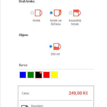
Druh hrnku:
hrnek
hrnek se
kouzelný
lžičkou
hrnek
Objem:
350 ml
Barva:
✓
249,00 Kč
Cena:
Doručení: