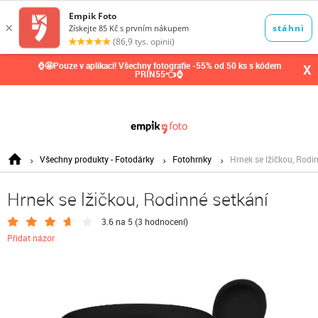
0,00
Kč
⌚🤩Pouze v aplikaci! Všechny fotografie -55% od 50 ks s kódem
X
PRIN55👈⌚
Všechny produkty - Fotodárky
Fotohrnky
Hrnek se lžičkou, Rodi
Hrnek se lžičkou, Rodinné setkání
3.6 na 5 (
3 hodnocení
)
Přidat názor