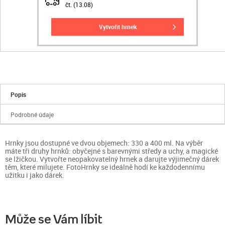
čt. (13.08)
vytvořit hrnek
Popis
Podrobné údaje
Hrnky jsou dostupné ve dvou objemech: 330 a 400 ml. Na výběr
máte tři druhy hrnků: obyčejné s barevnými středy a uchy, a magické
se lžičkou. Vytvořte neopakovatelný hrnek a darujte výjimečný dárek
těm, které milujete. FotoHrnky se ideálně hodí ke každodennímu
užitku i jako dárek.
Může se Vám líbit