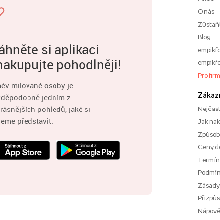
O nás
Zůstaň
Blog
áhněte si aplikaci
empikfo
nakupujte pohodlněji!
empikfo
Pro fir
ěv milované osoby je
Zákaz
vděpodobně jedním z
rásnějších pohledů, jaké si
Nejčast
eme představit.
Jak na
Způsoby
Ceny d
Termíny
Podmí
Zásady
Přizpůs
Nápov