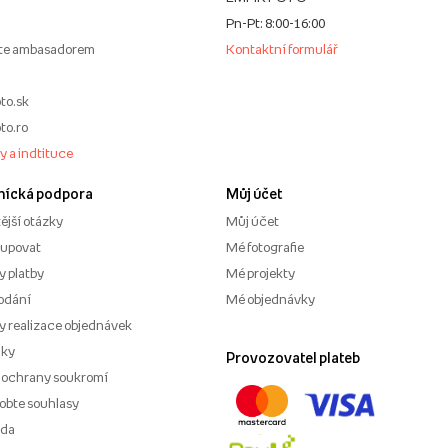
Pn-Pt: 8:00-16:00
te ambasadorem
Kontaktní formulář
to.sk
to.ro
my a indtituce
nícká podpora
Můj účet
ější otázky
Můj účet
kupovat
Mé fotografie
 platby
Mé projekty
odání
Mé objednávky
 realizace objednávek
nky
Provozovatel plateb
 ochrany soukromí
obte souhlasy
ěda