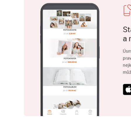
St
a 
Úsm
pra
nejk
můž