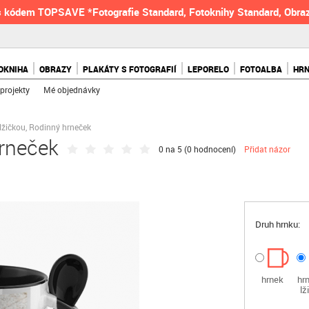
 kódem TOPSAVE *Fotografie Standard, Fotoknihy Standard, Obraz
OKNIHA
OBRAZY
PLAKÁTY S FOTOGRAFIÍ
LEPORELO
FOTOALBA
HR
projekty
Mé objednávky
lžičkou, Rodinný hrneček
hrneček
0 na 5 (
0 hodnocení
)
Přidat názor
Druh hrnku:
hrnek
hr
lž