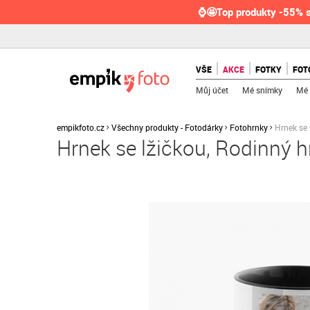
⌚🤩Top produkty -55% s
VŠE
AKCE
FOTKY
FOT
Můj účet
Mé snímky
Mé 
empikfoto.cz
Všechny produkty - Fotodárky
Fotohrnky
Hrnek se 
Hrnek se lžičkou, Rodinný 