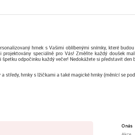
rsonalizovaný hrnek s Vašimi oblíbenými snímky, které budou 
 byli projektovány speciálně pro Vás! Změňte každý doušek ma
si špetku odpočinku každý večer! Nedokážete si představit den b
y a středy, hrnky s lžičkami a také magické hrnky (měnící se pod
O nás
Akce