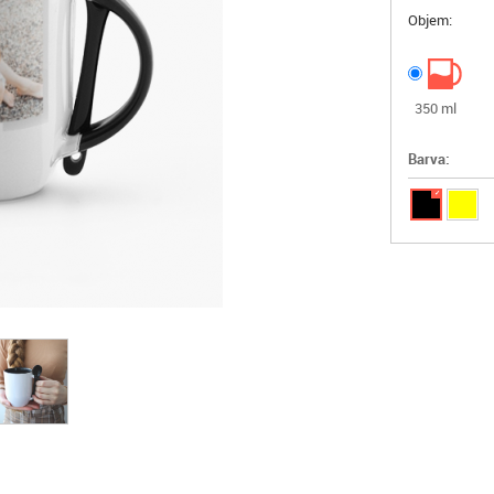
Objem:
350 ml
Barva:
✓