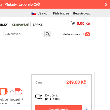
X
y, Plakáty, Leporelo👈⌚
CZ
(KČ)
Přihlásit se
Registrovat
SK
(€)
0,00
Kč
NEČKY
KEMPOVÁNÍ
APPKA
RO
(RON)
Přidejte snímky
249,00 Kč
Cena:
Doručení:
pá. (14.08)
nek se
kouzelný
ičkou
hrnek
vytvořit hrnek
?