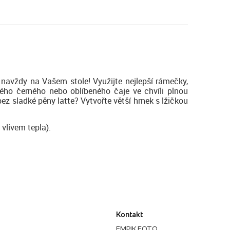
navždy na Vašem stole! Využijte nejlepší rámečky,
lého černého nebo oblíbeného čaje ve chvíli plnou
ez sladké pěny latte? Vytvořte větší hrnek s lžičkou
 vlivem tepla).
Kontakt
EMPIK FOTO