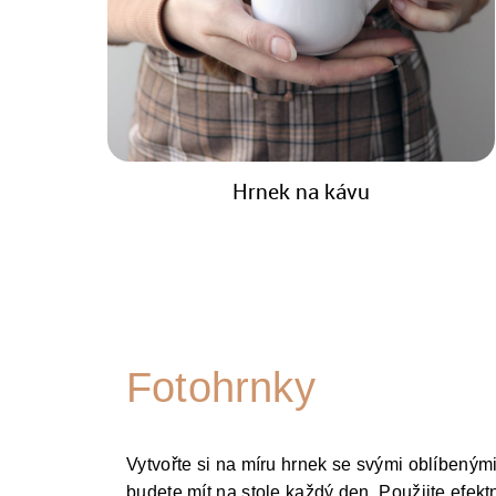
Hrnek na kávu
Fotohrnky
Vytvořte si na míru hrnek se svými oblíbenými 
budete mít na stole každý den. Použijte efekt