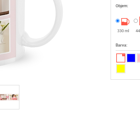
Objem:
330 ml
44
Barva:
✓