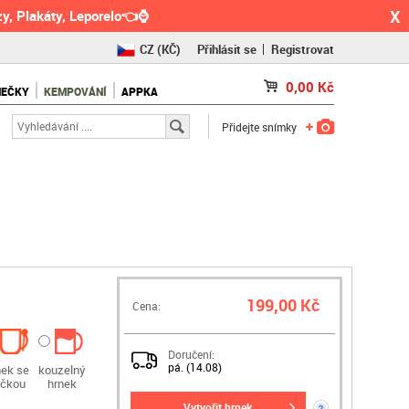
X
y, Plakáty, Leporelo👈⌚
CZ
(KČ)
Přihlásit se
Registrovat
SK
(€)
0,00
Kč
NEČKY
KEMPOVÁNÍ
APPKA
RO
(RON)
Přidejte snímky
199,00 Kč
Cena:
Doručení:
pá. (14.08)
nek se
kouzelný
ičkou
hrnek
vytvořit hrnek
?