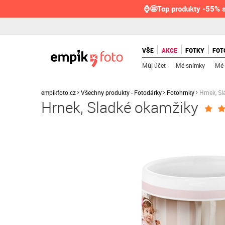
⌚🤩Top produkty -55% s
VŠE
AKCE
FOTKY
FOT
Můj účet
Mé snímky
Mé 
empikfoto.cz
Všechny produkty - Fotodárky
Fotohrnky
Hrnek, S
Hrnek, Sladké okamžiky