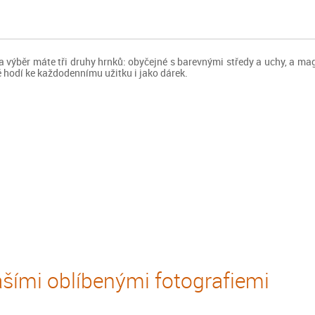
výběr máte tři druhy hrnků: obyčejné s barevnými středy a uchy, a mag
ě hodí ke každodennímu užitku i jako dárek.
šími oblíbenými fotografiemi