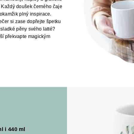
ás! Každý doušek černého čaje
okamžik plný inspirace.
ečer si zase dopřejte špetku
 sladké pěny svého latté?
ižší překvapte magickým
l i 440 ml