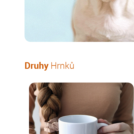
Druhy
Hrnků