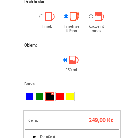
Druh hrnku:
hrnek
hrnek se
kouzelný
lžičkou
hrnek
Objem:
350 ml
Barva:
✓
249,00 Kč
Cena:
Doručení: