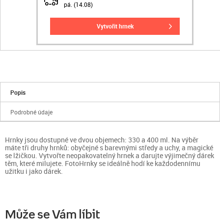
pá. (14.08)
vytvořit hrnek
Popis
Podrobné údaje
Hrnky jsou dostupné ve dvou objemech: 330 a 400 ml. Na výběr
máte tři druhy hrnků: obyčejné s barevnými středy a uchy, a magické
se lžičkou. Vytvořte neopakovatelný hrnek a darujte výjimečný dárek
těm, které milujete. FotoHrnky se ideálně hodí ke každodennímu
užitku i jako dárek.
Může se Vám líbit