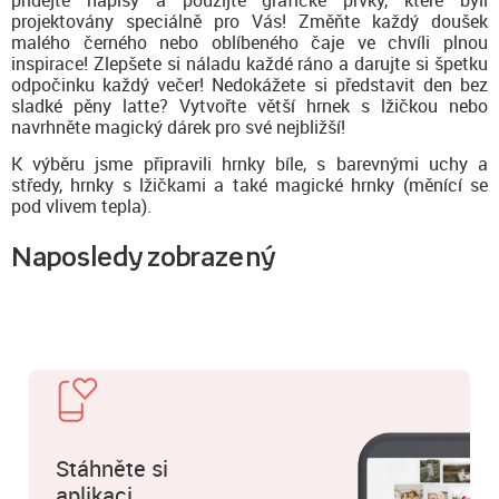
přidejte nápisy a použijte grafické prvky, které byli
projektovány speciálně pro Vás! Změňte každý doušek
malého černého nebo oblíbeného čaje ve chvíli plnou
inspirace! Zlepšete si náladu každé ráno a darujte si špetku
odpočinku každý večer! Nedokážete si představit den bez
sladké pěny latte? Vytvořte větší hrnek s lžičkou nebo
navrhněte magický dárek pro své nejbližší!
K výběru jsme připravili hrnky bíle, s barevnými uchy a
středy, hrnky s lžičkami a také magické hrnky (měnící se
pod vlivem tepla).
Naposledy zobrazený
Stáhněte si
aplikaci