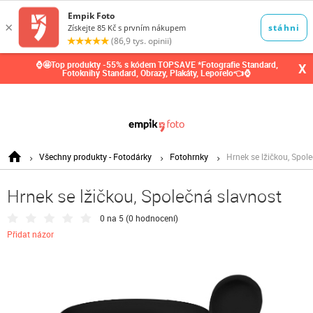
0,00
Kč
⌚🤩Top produkty -55% s kódem TOPSAVE *Fotografie Standard,
X
Fotoknihy Standard, Obrazy, Plakáty, Leporelo👈⌚
Všechny produkty - Fotodárky
Fotohrnky
Hrnek se lžičkou, Spol
Hrnek se lžičkou, Společná slavnost
0 na 5 (
0 hodnocení
)
Přidat názor