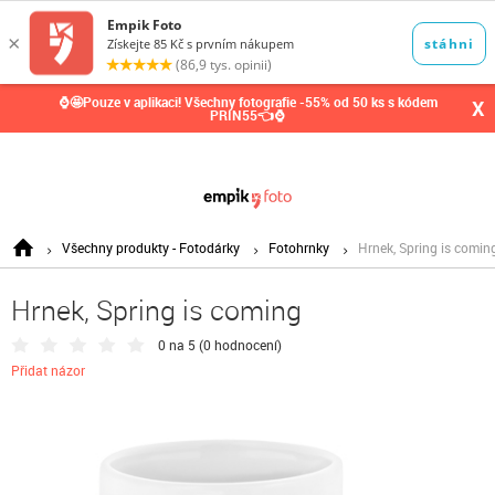
0,00
Kč
⌚🤩Pouze v aplikaci! Všechny fotografie -55% od 50 ks s kódem
X
PRIN55👈⌚
Všechny produkty - Fotodárky
Fotohrnky
Hrnek, Spring is comin
Hrnek, Spring is coming
0 na 5 (
0 hodnocení
)
Přidat názor