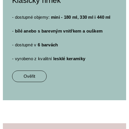
Klasický hrnek
- dostupné objemy:
mini - 180 ml, 330 ml i 440 ml
-
bílé anebo s barevným vnitřkem a ouškem
- dostupné v
6 barvách
- vyrobeno z kvalitní
lesklé keramiky
Ověřit