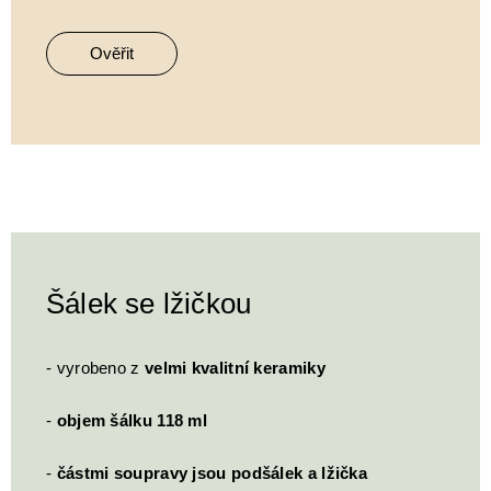
Ověřit
Šálek se lžičkou
- vyrobeno z
velmi kvalitní keramiky
-
objem šálku 118 ml
-
částmi soupravy jsou podšálek a lžička