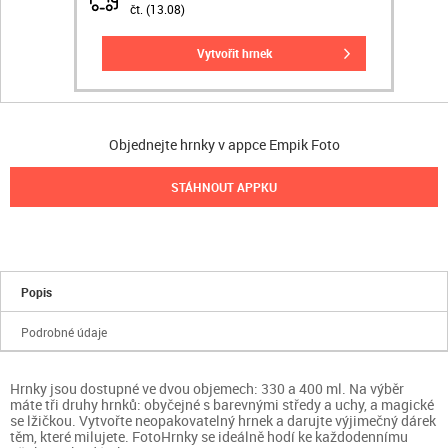
čt. (13.08)
vytvořit hrnek
Objednejte hrnky v appce Empik Foto
STÁHNOUT APPKU
Popis
Podrobné údaje
Hrnky jsou dostupné ve dvou objemech: 330 a 400 ml. Na výběr
máte tři druhy hrnků: obyčejné s barevnými středy a uchy, a magické
se lžičkou. Vytvořte neopakovatelný hrnek a darujte výjimečný dárek
těm, které milujete. FotoHrnky se ideálně hodí ke každodennímu