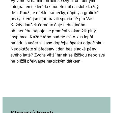
Vytvořte si na míru hrnek se svými oblíbenými
fotografiemi, které tak budete mít na stole každý
den. Použijte efektní rámečky, nápisy a grafické
prvky, které jsme připravili speciálně pro Vás!
Každý doušek černého čaje nebo jiného
oblíbeného nápoje se promění v okamžik plný
inspirace. Každé ráno budete mít o kus lepší
náladu a večer si zase dopřejte špetku odpočinku.
Nedokážete si představit den bez sladké pěny
svého latté? Zvolte větší hrnek se lžičkou nebo své
nejbližší překvapte magickým dárkem.