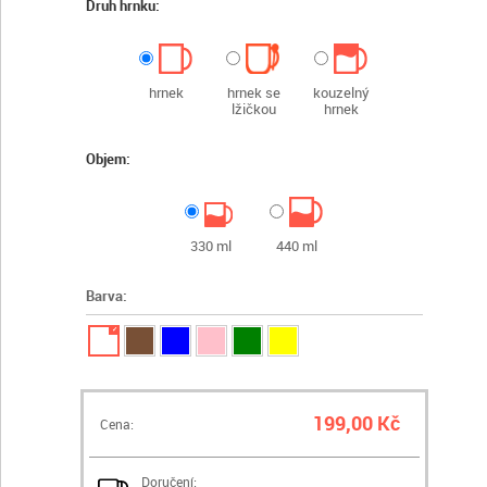
Druh hrnku:
hrnek
hrnek se
kouzelný
lžičkou
hrnek
Objem:
330 ml
440 ml
Barva:
✓
199,00 Kč
Cena:
Doručení: