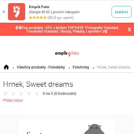
0,00
Kč
⌚🤩Top produkty -55% s kódem TOPSAVE *Fotografie Standard,
X
Fotoknihy Standard, Obrazy, Plakáty, Leporelo👈⌚
Všechny produkty - Fotodárky
Fotohrnky
Hrnek, Sweet dreams
Hrnek, Sweet dreams
0 na 5 (
0 hodnocení
)
Přidat názor