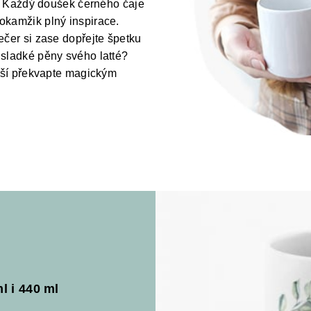
ás! Každý doušek černého čaje
okamžik plný inspirace.
ečer si zase dopřejte špetku
 sladké pěny svého latté?
ižší překvapte magickým
l i 440 ml