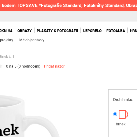
 kódem TOPSAVE *Fotografie Standard, Fotoknihy Standard, Obraz
OKNIHA
OBRAZY
PLAKÁTY S FOTOGRAFIÍ
LEPORELO
FOTOALBA
HR
projekty
Mé objednávky
tínek č. 1
0 na 5 (
0 hodnocení
)
Přidat názor
Druh hrnku:
hrnek