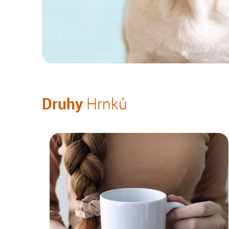
Druhy
Hrnků