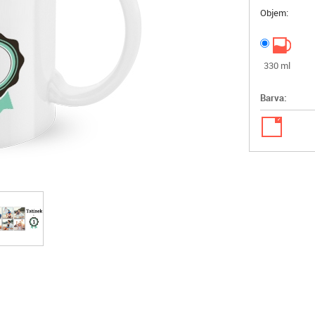
Objem:
330 ml
Barva:
✓