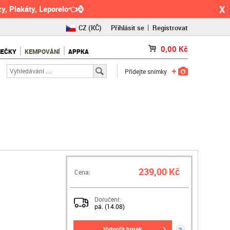
X
y, Plakáty, Leporelo👈⌚
CZ
(KČ)
Přihlásit se
Registrovat
SK
(€)
0,00
Kč
NEČKY
KEMPOVÁNÍ
APPKA
RO
(RON)
Přidejte snímky
239,00 Kč
Cena:
Doručení:
pá. (14.08)
vytvořit hrnek
?