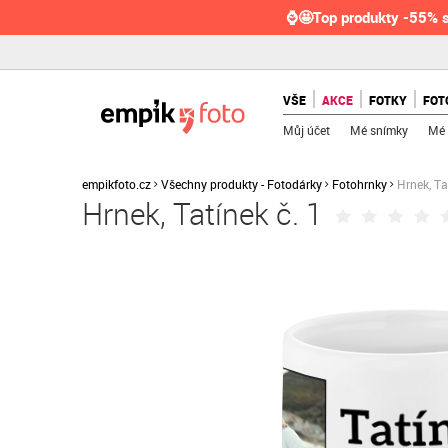
⌚🤩Top produkty -55% s
VŠE
AKCE
FOTKY
FOT
Můj účet
Mé snímky
Mé 
empikfoto.cz
Všechny produkty - Fotodárky
Fotohrnky
Hrnek, Ta
Hrnek, Tatínek č. 1