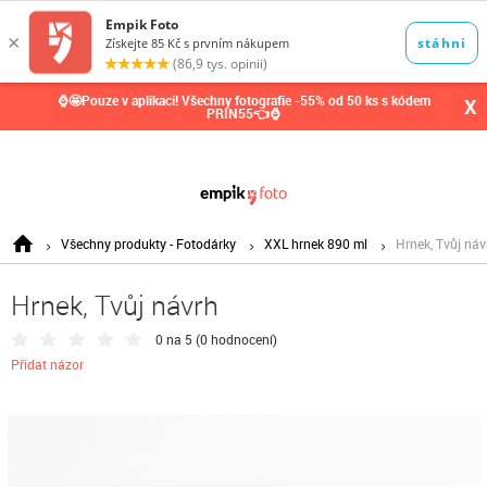
0,00
Kč
⌚🤩Pouze v aplikaci! Všechny fotografie -55% od 50 ks s kódem
X
PRIN55👈⌚
Všechny produkty - Fotodárky
XXL hrnek 890 ml
Hrnek, Tvůj náv
Hrnek, Tvůj návrh
0 na 5 (
0 hodnocení
)
Přidat názor