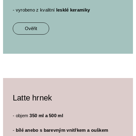
- vyrobeno z kvalitní
lesklé keramiky
Ověřit
Latte hrnek
- objem
350 ml a 500 ml
-
bílé anebo s barevným vnitřkem a ouškem