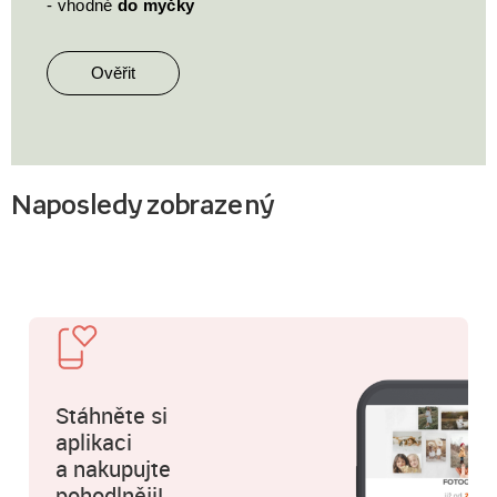
- vhodné
do myčky
Ověřit
Naposledy zobrazený
Stáhněte si
aplikaci
a nakupujte
pohodlněji!