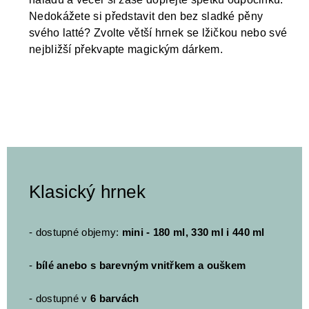
Nedokážete si představit den bez sladké pěny
svého latté? Zvolte větší hrnek se lžičkou nebo své
nejbližší překvapte magickým dárkem.
Klasický hrnek
- dostupné objemy:
mini - 180 ml, 330 ml i 440 ml
-
bílé anebo s barevným vnitřkem a ouškem
- dostupné v
6 barvách