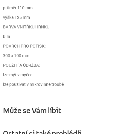
průměr 110 mm
výška 125 mm
BARVA VNITŘKU HRNKU:
bílá
POVRCH PRO POTISK:
300 x 100 mm
POUŽITÍ A ÚDRŽBA:
lze mýt v myčce
lze používat v mikrovlnné troubě
Může se Vám líbit
Ostatní si také prohlédli