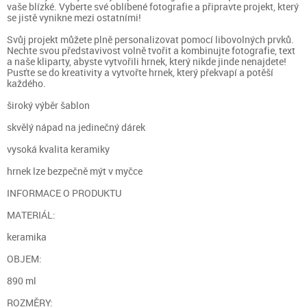
vaše blízké. Vyberte své oblíbené fotografie a připravte projekt, který
se jistě vynikne mezi ostatními!
Svůj projekt můžete plně personalizovat pomocí libovolných prvků.
Nechte svou představivost volně tvořit a kombinujte fotografie, text
a naše kliparty, abyste vytvořili hrnek, který nikde jinde nenajdete!
Pusťte se do kreativity a vytvořte hrnek, který překvapí a potěší
každého.
široký výběr šablon
skvělý nápad na jedinečný dárek
vysoká kvalita keramiky
hrnek lze bezpečně mýt v myčce
INFORMACE O PRODUKTU
MATERIÁL:
keramika
OBJEM:
890 ml
ROZMĚRY: