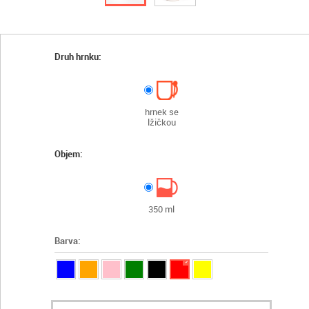
Druh hrnku:
hrnek se
lžičkou
Objem:
350 ml
Barva:
✓