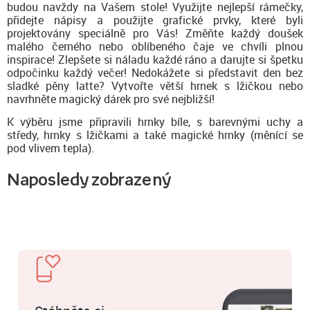
budou navždy na Vašem stole! Využijte nejlepší rámečky,
přidejte nápisy a použijte grafické prvky, které byli
projektovány speciálně pro Vás! Změňte každý doušek
malého černého nebo oblíbeného čaje ve chvíli plnou
inspirace! Zlepšete si náladu každé ráno a darujte si špetku
odpočinku každý večer! Nedokážete si představit den bez
sladké pěny latte? Vytvořte větší hrnek s lžičkou nebo
navrhněte magický dárek pro své nejbližší!
K výběru jsme připravili hrnky bíle, s barevnými uchy a
středy, hrnky s lžičkami a také magické hrnky (měnící se
pod vlivem tepla).
Naposledy zobrazený