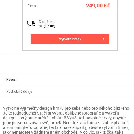
249,00 Kč
Cena:
Doručení:
st. (12.08)
vytvořit hrnek
Popis
Podrobné údaje
Vytvořte výjimečný design hrnku pro sebe nebo pro někoho blízkého.
Je to jednoduché! Stačí si vybrat oblíbené fotografie a vytvořit
design, který bude určitě unikátní! Využijte libovolné prvky, abyste
plně personalizovali svůj hrnek. Nechte svou fantazii volně plynout
a kombinujte fotografie, texty a naše kliparty, abyste vytvořili hrnek,
jaký nenajdete v žádném jiném obchodě! A co víc, jak lžička, tak i