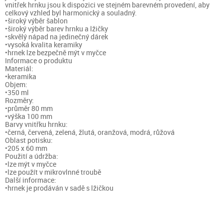
vnitřek hrnku jsou k dispozici ve stejném barevném provedení, aby
celkový vzhled byl harmonický a souladný.
•široký výběr šablon
•široký výběr barev hrnku a lžičky
•skvělý nápad na jedinečný dárek
•vysoká kvalita keramiky
•hrnek lze bezpečně mýt v myčce
Informace o produktu
Materiál:
•keramika
Objem:
•350 ml
Rozměry:
•průměr 80 mm
•výška 100 mm
Barvy vnitřku hrnku:
•černá, červená, zelená, žlutá, oranžová, modrá, růžová
Oblast potisku:
•205 x 60 mm
Použití a údržba:
•lze mýt v myčce
•lze použít v mikrovlnné troubě
Další informace:
•hrnek je prodáván v sadě s lžičkou