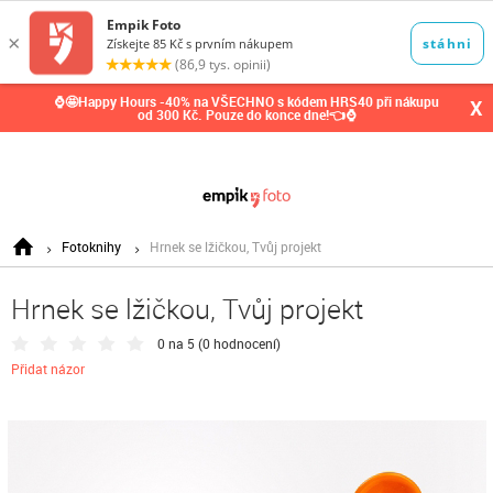
0,00
Kč
⌚🤩Happy Hours -40% na VŠECHNO s kódem HRS40 při nákupu
X
od 300 Kč. Pouze do konce dne!👈⌚
Fotoknihy
Hrnek se lžičkou, Tvůj projekt
Hrnek se lžičkou, Tvůj projekt
0 na 5 (
0 hodnocení
)
Přidat názor