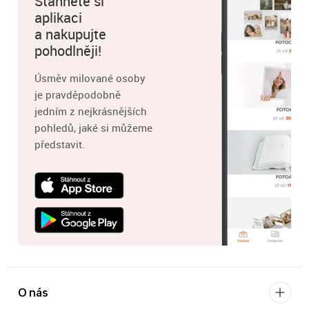
Stáhněte si
aplikaci
a nakupujte
pohodlněji!
Úsměv milované osoby
je pravděpodobně
jedním z nejkrásnějších
pohledů, jaké si můžeme
představit.
O nás