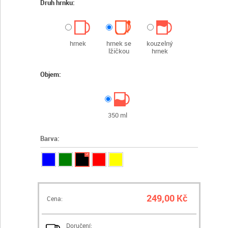
Druh hrnku:
hrnek
hrnek se
kouzelný
lžičkou
hrnek
Objem:
350 ml
Barva:
✓
249,00 Kč
Cena:
Doručení: