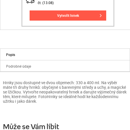
čt. (13.08)
vytvořit hrnek
Popis
Podrobné údaje
Hrnky jsou dostupné ve dvou objemech: 330 a 400 ml. Na výběr
máte tři druhy hrnků: obyčejné s barevnými středy a uchy, a magické
se lžičkou. Vytvořte neopakovatelný hrnek a darujte výjimečný dárek
těm, které milujete. FotoHrnky se ideálně hodí ke každodennímu
užitku i jako dárek.
Může se Vám líbit