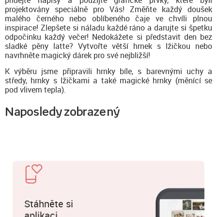
přidejte nápisy a použijte grafické prvky, které byli
projektovány speciálně pro Vás! Změňte každý doušek
malého černého nebo oblíbeného čaje ve chvíli plnou
inspirace! Zlepšete si náladu každé ráno a darujte si špetku
odpočinku každý večer! Nedokážete si představit den bez
sladké pěny latte? Vytvořte větší hrnek s lžičkou nebo
navrhněte magický dárek pro své nejbližší!
K výběru jsme připravili hrnky bíle, s barevnými uchy a
středy, hrnky s lžičkami a také magické hrnky (měnící se
pod vlivem tepla).
Naposledy zobrazený
Stáhněte si
aplikaci