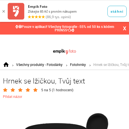
0,00
Kč
⌚🤩Pouze v aplikaci! Všechny fotografie -55% od 50 ks s kódem
X
PRIN55👈⌚
Všechny produkty - Fotodárky
Fotohrnky
Hrnek se lžičkou, Tvůj t
Hrnek se lžičkou, Tvůj text
5 na 5 (
1 hodnocení
)
Přidat názor