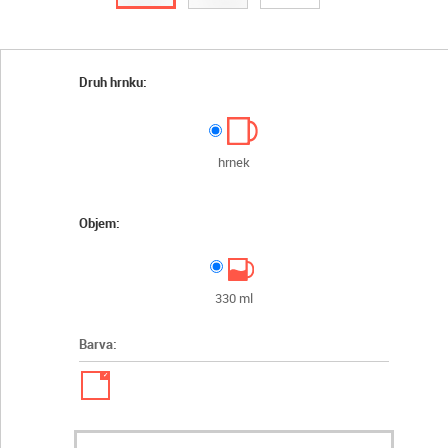
Druh hrnku:
hrnek
Objem:
330 ml
Barva:
✓