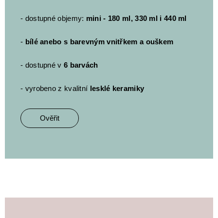
- dostupné objemy:
mini - 180 ml, 330 ml i 440 ml
-
bílé anebo s barevným vnitřkem a ouškem
- dostupné v
6 barvách
- vyrobeno z kvalitní
lesklé keramiky
Ověřit