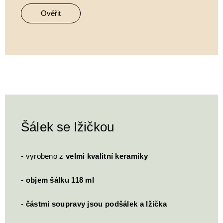
Ověřit
Šálek se lžičkou
- vyrobeno z
velmi kvalitní keramiky
-
objem šálku 118 ml
-
částmi soupravy jsou podšálek a lžička