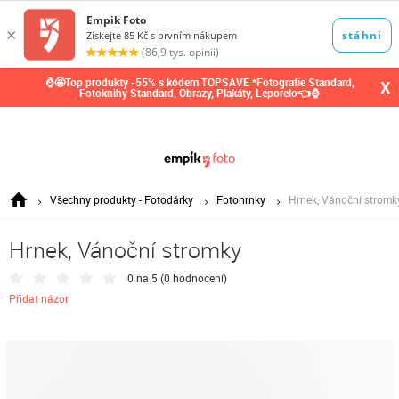
0,00
Kč
⌚🤩Top produkty -55% s kódem TOPSAVE *Fotografie Standard,
X
Fotoknihy Standard, Obrazy, Plakáty, Leporelo👈⌚
Všechny produkty - Fotodárky
Fotohrnky
Hrnek, Vánoční stromk
Hrnek, Vánoční stromky
0 na 5 (
0 hodnocení
)
Přidat názor