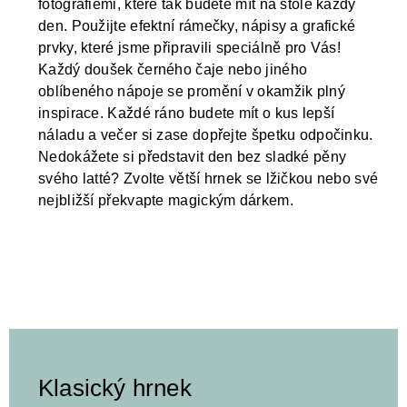
fotografiemi, které tak budete mít na stole každý
den. Použijte efektní rámečky, nápisy a grafické
prvky, které jsme připravili speciálně pro Vás!
Každý doušek černého čaje nebo jiného
oblíbeného nápoje se promění v okamžik plný
inspirace. Každé ráno budete mít o kus lepší
náladu a večer si zase dopřejte špetku odpočinku.
Nedokážete si představit den bez sladké pěny
svého latté? Zvolte větší hrnek se lžičkou nebo své
nejbližší překvapte magickým dárkem.
Klasický hrnek