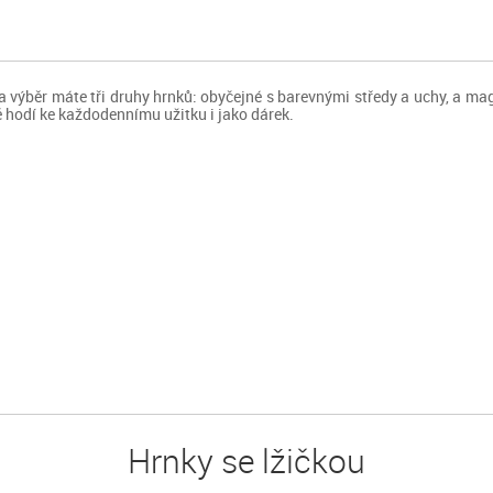
výběr máte tři druhy hrnků: obyčejné s barevnými středy a uchy, a mag
ě hodí ke každodennímu užitku i jako dárek.
Hrnky se lžičkou