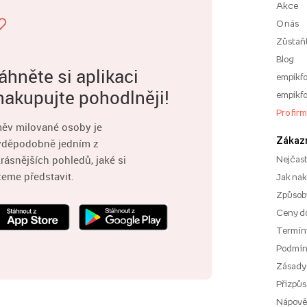
Akce
O nás
Zůstaň
Blog
áhněte si aplikaci
empikfo
nakupujte pohodlněji!
empikfo
Pro fir
ěv milované osoby je
Zákaz
vděpodobně jedním z
rásnějších pohledů, jaké si
Nejčast
eme představit.
Jak na
Způsoby
Ceny d
Termíny
Podmí
Zásady
Přizpůs
Nápov