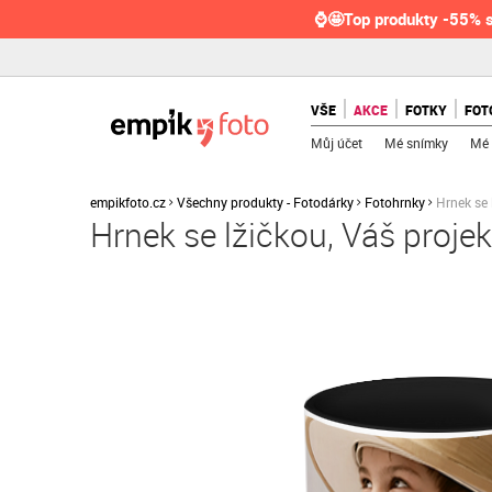
⌚🤩Top produkty -55% s
VŠE
AKCE
FOTKY
FOT
Můj účet
Mé snímky
Mé 
empikfoto.cz
Všechny produkty - Fotodárky
Fotohrnky
Hrnek se 
Hrnek se lžičkou, Váš projek