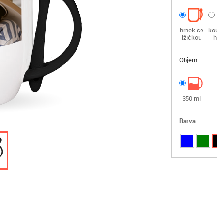
hrnek se
ko
lžičkou
h
Objem:
350 ml
Barva: