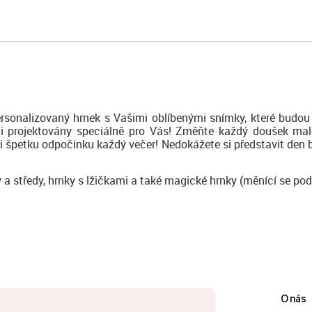
rsonalizovaný hrnek s Vašimi oblíbenými snímky, které budou 
 byli projektovány speciálně pro Vás! Změňte každý doušek ma
si špetku odpočinku každý večer! Nedokážete si představit den b
y a středy, hrnky s lžičkami a také magické hrnky (měnící se pod
O nás