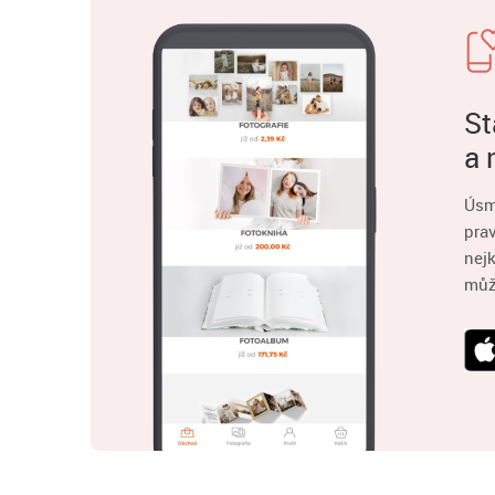
St
a 
Úsm
pra
nejk
můž