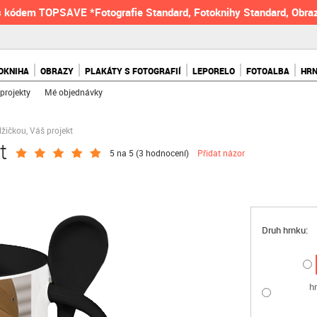
 kódem TOPSAVE *Fotografie Standard, Fotoknihy Standard, Obraz
OKNIHA
OBRAZY
PLAKÁTY S FOTOGRAFIÍ
LEPORELO
FOTOALBA
HR
projekty
Mé objednávky
lžičkou, Váš projekt
t
5 na 5 (
3 hodnocení
)
Přidat názor
Druh hrnku:
h