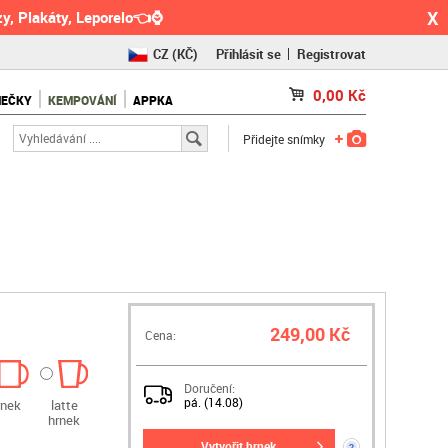
X
y, Plakáty, Leporelo👈⌚
CZ
(KČ)
Přihlásit se
Registrovat
SK
(€)
0,00
Kč
NEČKY
KEMPOVÁNÍ
APPKA
RO
(RON)
Přidejte snímky
249,00 Kč
Cena:
Doručení:
pá. (14.08)
rnek
latte
hrnek
vytvořit hrnek
?