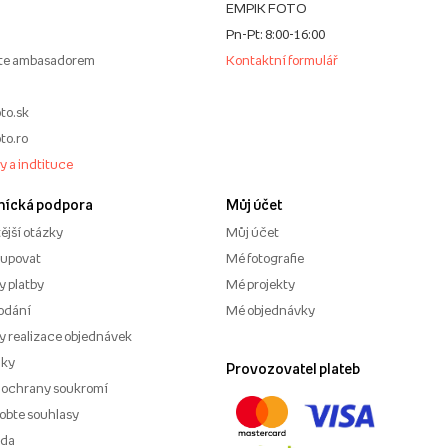
EMPIK FOTO
Pn-Pt: 8:00-16:00
te ambasadorem
Kontaktní formulář
to.sk
to.ro
my a indtituce
nícká podpora
Můj účet
ější otázky
Můj účet
kupovat
Mé fotografie
 platby
Mé projekty
odání
Mé objednávky
 realizace objednávek
nky
Provozovatel plateb
 ochrany soukromí
obte souhlasy
ěda