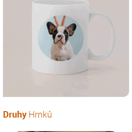
Druhy
Hrnků