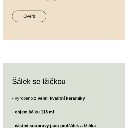
Ověřit
Šálek se lžičkou
- vyrobeno z
velmi kvalitní keramiky
-
objem šálku 118 ml
-
částmi soupravy jsou podšálek a lžička