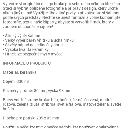
Vytvořte si originální design hrnku pro sebe nebo někoho blízkého.
Stačí si vybrat oblíbené fotografie a připravit design, který určitě
nikdo jiný nemá! Využijte libovolné prvky a přizpůsobte si šablonu
podle svých představ. Nechte se unést fantazií a volně kombinujte
fotografie, text a naše kliparty, abyste si vytvořili hrnek, který v
žádném obchodě nenajdete!
• Široký výběr šablon
• Velký výběr barev vnitřku a ucha hrnku
• Skvělý nápad na jedinečný dárek
• Vysoká kvalita keramiky
• Hrnek lze bezpečně mýt v myčce
INFORMACE O PRODUKTU:
Materiál: keramika
Objem: 330 ml
Rozměry: průměr 80 mm, výška 95 mm
Barvy vnitřní strany hrnku: bílá, hnědá, černá, červená, modrá,
růžová, zelená, žlutá, stříbrná, světle fialová, mátově zelená, světle
hnědá
Plocha pro potisk: 205 x 95 mm
Použití a péče: lze mýt v myčce nádobí, lze používat v mikrovlnné