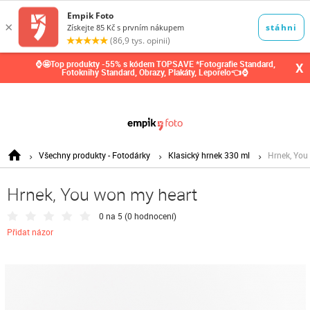
0,00
Kč
⌚🤩Top produkty -55% s kódem TOPSAVE *Fotografie Standard,
X
Fotoknihy Standard, Obrazy, Plakáty, Leporelo👈⌚
Všechny produkty - Fotodárky
Klasický hrnek 330 ml
Hrnek, You
Hrnek, You won my heart
0 na 5 (
0 hodnocení
)
Přidat názor