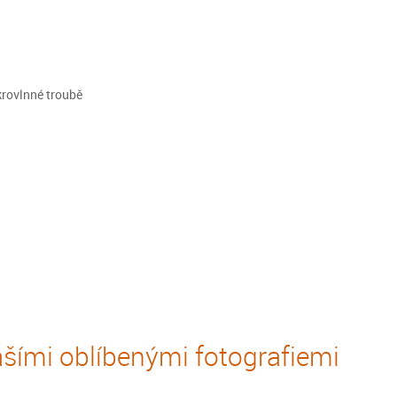
krovlnné troubě
šími oblíbenými fotografiemi