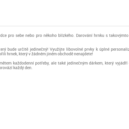
 srdce pro sebe nebo pro někoho blízkého. Darování hrnku s takovýmt
který bude určitě jedinečný! Využijte libovolné prvky k úplné persona
vořili hrnek, který v žádném jiném obchodě nenajdete!
mětem každodenní potřeby, ale také jedinečným dárkem, který vyjádř
provází každý den.