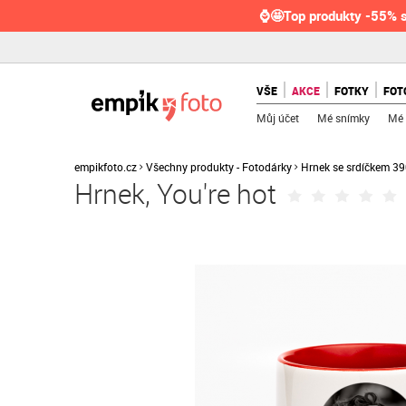
⌚🤩Top produkty -55% s
VŠE
AKCE
FOTKY
FOT
Můj účet
Mé snímky
Mé 
empikfoto.cz
Všechny produkty - Fotodárky
Hrnek se srdíčkem 39
Hrnek, You're hot