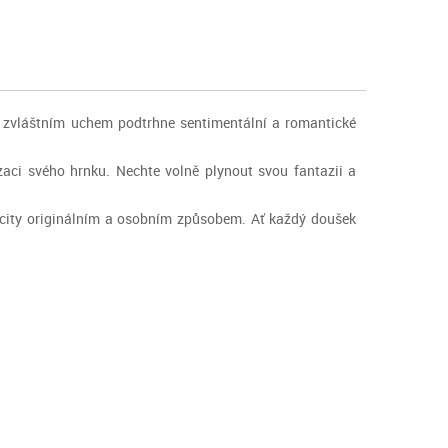
o zvláštním uchem podtrhne sentimentální a romantické
lizaci svého hrnku. Nechte volně plynout svou fantazii a
í city originálním a osobním způsobem. Ať každý doušek