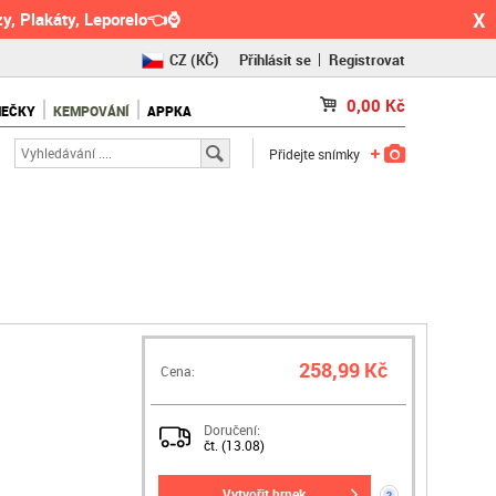
X
y, Plakáty, Leporelo👈⌚
CZ
(KČ)
Přihlásit se
Registrovat
SK
(€)
0,00
Kč
NEČKY
KEMPOVÁNÍ
APPKA
RO
(RON)
Přidejte snímky
258,99 Kč
Cena:
Doručení:
čt. (13.08)
vytvořit hrnek
?