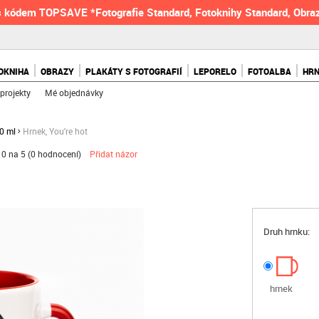
 kódem TOPSAVE *Fotografie Standard, Fotoknihy Standard, Obraz
OKNIHA
OBRAZY
PLAKÁTY S FOTOGRAFIÍ
LEPORELO
FOTOALBA
HR
projekty
Mé objednávky
0 ml
Hrnek, You're hot
0 na 5 (
0 hodnocení
)
Přidat názor
Druh hrnku:
hrnek