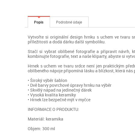
Popis
Podrobné údaje
Vytvořte si originální design hrnku s uchem ve tvaru
příležitosti a dodá dárku další symboliku.
Stačí si vybrat oblíbené fotografie a připravit návrh, 
kombinujte fotografie, text a naše kliparty, abyste si vyt
Hrnek s uchem ve tvaru srdce není jen praktickým před
oblíbeného nápoje připomíná lásku a blízkost, která nás 
• Široký výběr šablon
• Dvě barvy povrchové úpravy hrnku na výběr
• Skvělý nápad na jedinečný dárek
• Vysoká kvalita keramiky
• Hrnek lze bezpečně mýt v myčce
INFORMACE O PRODUKTU:
Materiál: keramika
Objem: 300 ml