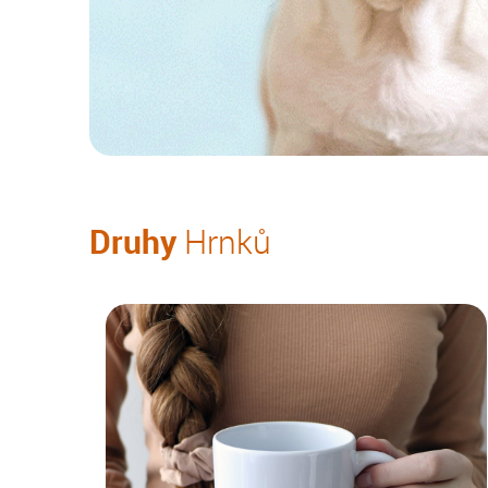
Druhy
Hrnků