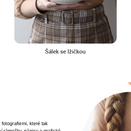
Šálek se lžičkou
fotografiemi, které tak
ní rámečky, nápisy a grafické