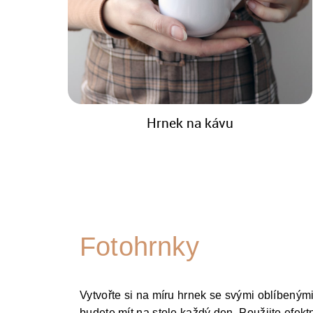
Hrnek na kávu
Fotohrnky
Vytvořte si na míru hrnek se svými oblíbenými 
budete mít na stole každý den. Použijte efekt