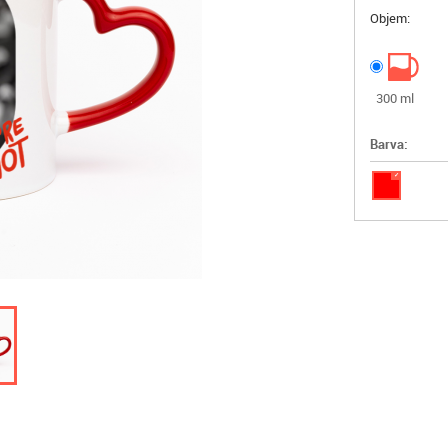
Objem:
300 ml
Barva:
✓