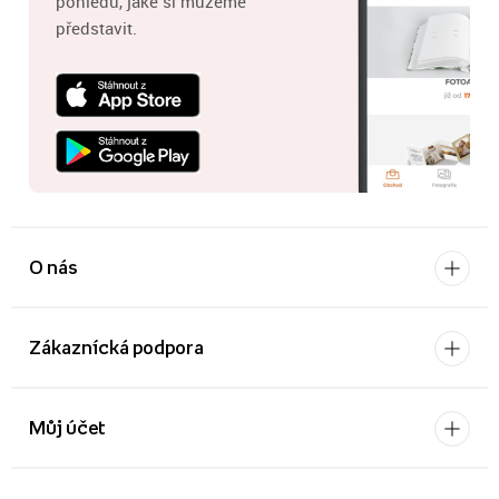
pohledů, jaké si můžeme
představit.
O nás
Zákaznícká podpora
Můj účet