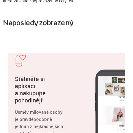
která Vás bude doprovázet po celý rok.
Naposledy zobrazený
Stáhněte si
aplikaci
a nakupujte
pohodlněji!
Úsměv milované osoby
je pravděpodobně
jedním z nejkrásnějších