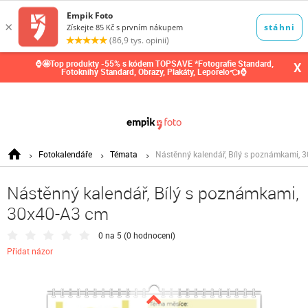
0,00
Kč
⌚🤩Top produkty -55% s kódem TOPSAVE *Fotografie Standard,
X
Fotoknihy Standard, Obrazy, Plakáty, Leporelo👈⌚
Fotokalendáře
Témata
Nástěnný kalendář, Bílý s poznámkami, 
Nástěnný kalendář, Bílý s poznámkami,
30x40-A3 cm
0 na 5 (
0 hodnocení
)
Přidat názor