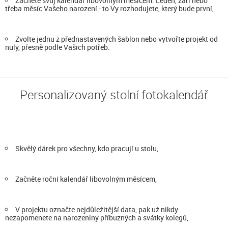
Začněte svůj kalendář libovolným měsícem. Leden, září nebo
třeba měsíc Vašeho narození - to Vy rozhodujete, který bude první,
Zvolte jednu z přednastavených šablon nebo vytvořte projekt od
nuly, přesně podle Vašich potřeb.
Personalizovaný stolní fotokalendář
Skvělý dárek pro všechny, kdo pracují u stolu,
Začněte roční kalendář libovolným měsícem,
V projektu označte nejdůležitější data, pak už nikdy
nezapomenete na narozeniny příbuzných a svátky kolegů,