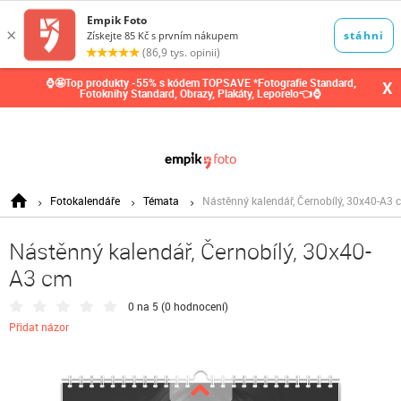
0,00
Kč
⌚🤩Top produkty -55% s kódem TOPSAVE *Fotografie Standard,
X
Fotoknihy Standard, Obrazy, Plakáty, Leporelo👈⌚
Fotokalendáře
Témata
Nástěnný kalendář, Černobílý, 30x40-A3 
Nástěnný kalendář, Černobílý, 30x40-
A3 cm
0 na 5 (
0 hodnocení
)
Přidat názor