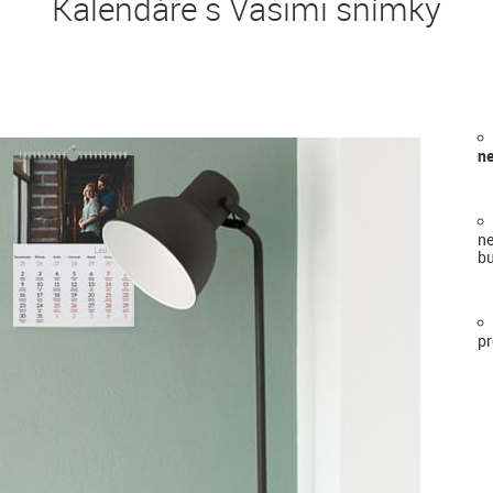
Kalendáře s Vašimi snímky
ne
ne
bu
pr