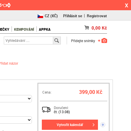
X
55👈⌚
CZ
(KČ)
Přihlásit se
Registrovat
SK
(€)
0,00
Kč
NEČKY
KEMPOVÁNÍ
APPKA
RO
(RON)
Přidejte snímky
Přidat názor
399,00 Kč
Cena:
Doručení:
čt. (13.08)
vytvořit kalendář
?