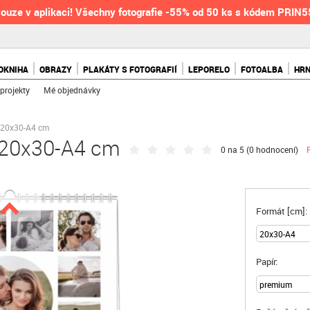
ouze v aplikaci! Všechny fotografie -55% od 50 ks s kódem PRIN
OKNIHA
OBRAZY
PLAKÁTY S FOTOGRAFIÍ
LEPORELO
FOTOALBA
HR
projekty
Mé objednávky
, 20x30-A4 cm
, 20x30-A4 cm
0 na 5 (
0 hodnocení
)
Formát [cm]:
Papír: