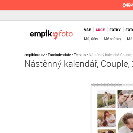
⌚🤩P
VŠE
AKCE
FOTKY
FOT
Můj účet
Mé snímky
Mé 
empikfoto.cz
Fotokalendáře
Témata
Nástěnný kalendář, Couple
Nástěnný kalendář, Couple