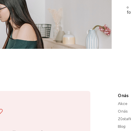
fo
O nás
Akce
O nás
Zůstaň
Blog