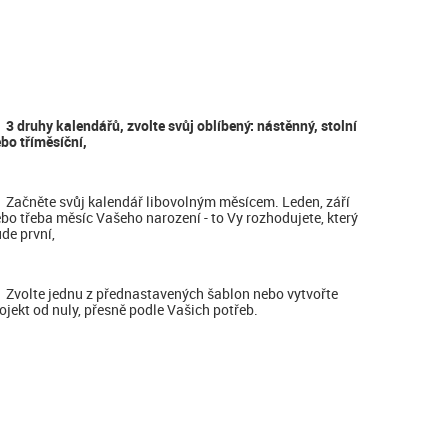
3 druhy kalendářů, zvolte svůj oblíbený: nástěnný, stolní
bo tříměsíční,
Začněte svůj kalendář libovolným měsícem. Leden, září
bo třeba měsíc Vašeho narození - to Vy rozhodujete, který
de první,
Zvolte jednu z přednastavených šablon nebo vytvořte
ojekt od nuly, přesně podle Vašich potřeb.