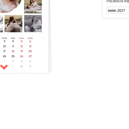
Počáteční mě