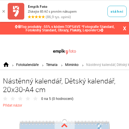
0,00
Kč
⌚🤩Top produkty -55% s kódem TOPSAVE *Fotografie Standard,
X
Fotoknihy Standard, Obrazy, Plakáty, Leporelo👈⌚
Fotokalendáře
Témata
Miminko
Nástěnný kalendář, Dětský 
Nástěnný kalendář, Dětský kalendář,
20x30-A4 cm
0 na 5 (
0 hodnocení
)
Přidat názor