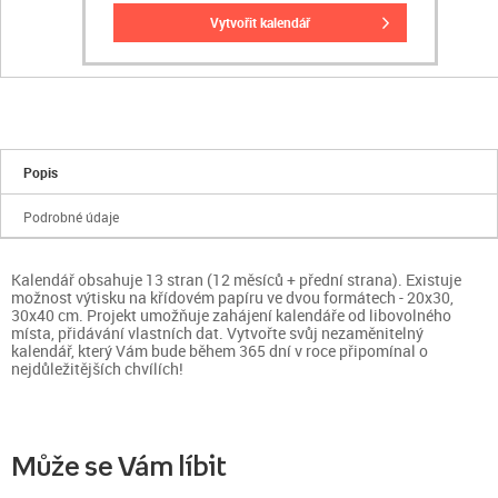
vytvořit kalendář
Popis
Podrobné údaje
Kalendář obsahuje 13 stran (12 měsíců + přední strana). Existuje
možnost výtisku na křídovém papíru ve dvou formátech - 20x30,
30x40 cm. Projekt umožňuje zahájení kalendáře od libovolného
místa, přidávání vlastních dat. Vytvořte svůj nezaměnitelný
kalendář, který Vám bude během 365 dní v roce připomínal o
nejdůležitějších chvílích!
Může se Vám líbit