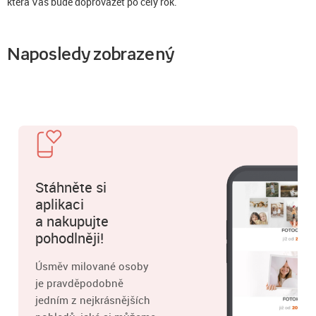
která Vás bude doprovázet po celý rok.
Naposledy zobrazený
Stáhněte si
aplikaci
a nakupujte
pohodlněji!
Úsměv milované osoby
je pravděpodobně
jedním z nejkrásnějších