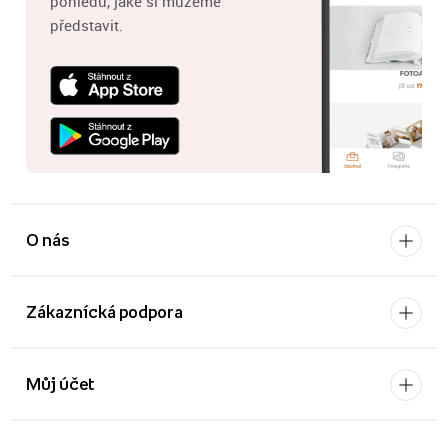
pohledů, jaké si můžeme
představit.
O nás
Zákaznícká podpora
Můj účet