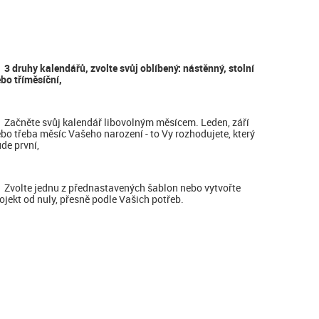
3 druhy kalendářů, zvolte svůj oblíbený: nástěnný, stolní
bo tříměsíční,
Začněte svůj kalendář libovolným měsícem. Leden, září
bo třeba měsíc Vašeho narození - to Vy rozhodujete, který
de první,
Zvolte jednu z přednastavených šablon nebo vytvořte
ojekt od nuly, přesně podle Vašich potřeb.