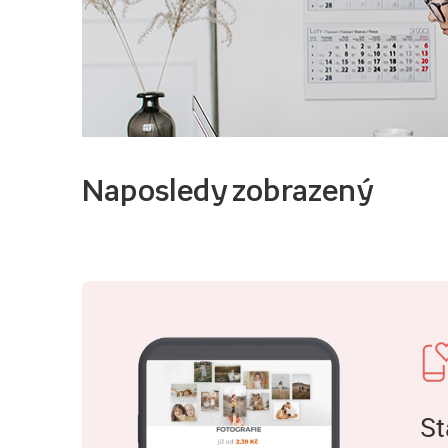
Naposledy zobrazený
St