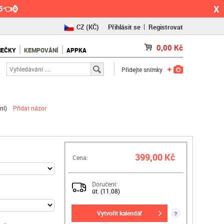
X
55👈⌚
CZ
(KČ)
Přihlásit se
Registrovat
SK
(€)
0,00
Kč
NEČKY
KEMPOVÁNÍ
APPKA
RO
(RON)
Přidejte snímky
ní
)
Přidat názor
399,00 Kč
Cena:
Doručení:
út. (11.08)
vytvořit kalendář
?