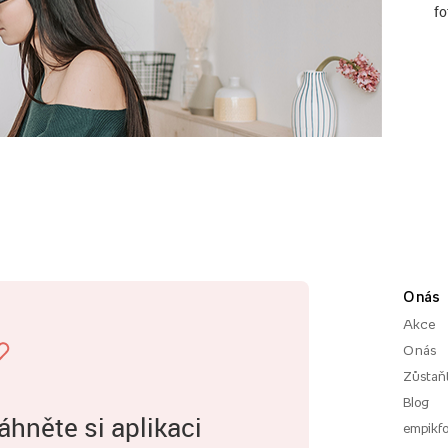
fo
O nás
Akce
O nás
Zůstaň
Blog
áhněte si aplikaci
empikfo