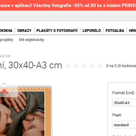
ouze v aplikaci! Všechny fotografie -55% od 50 ks s kódem PRIN
OKNIHA
OBRAZY
PLAKÁTY S FOTOGRAFIÍ
LEPORELO
FOTOALBA
HR
projekty
Mé objednávky
-A3 cm
ní, 30x40-A3 cm
0 na 5 (
0 hodnoce
Formát [cm]:
Papír: