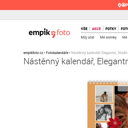
⌚🤩P
VŠE
AKCE
FOTKY
FOT
Můj účet
Mé snímky
Mé 
empikfoto.cz
Fotokalendáře
Nástěnný kalendář, Elegantní, 30x40
Nástěnný kalendář, Elegant