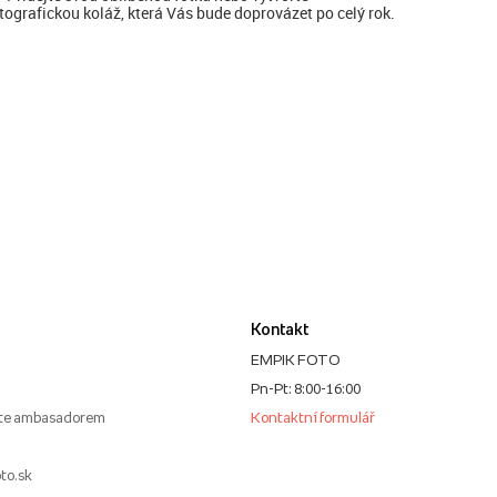
tografickou koláž, která Vás bude doprovázet po celý rok.
Kontakt
EMPIK FOTO
Pn-Pt: 8:00-16:00
te ambasadorem
Kontaktní formulář
to.sk