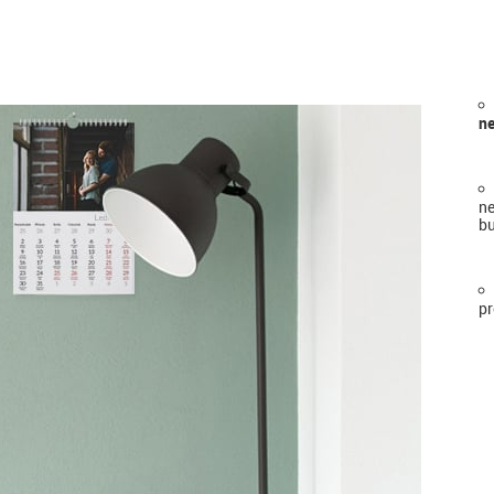
ne
ne
bu
pr