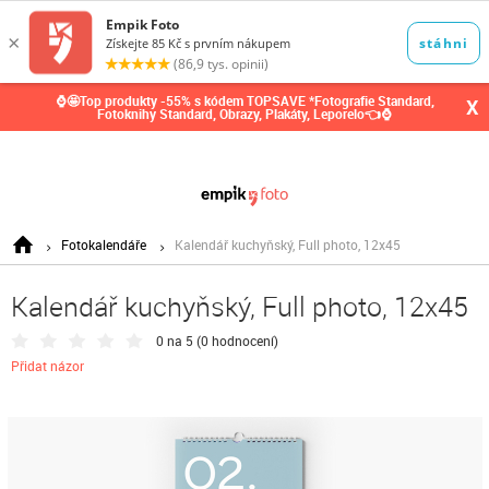
0,00
Kč
⌚🤩Top produkty -55% s kódem TOPSAVE *Fotografie Standard,
X
Fotoknihy Standard, Obrazy, Plakáty, Leporelo👈⌚
Fotokalendáře
Kalendář kuchyňský, Full photo, 12x45
Kalendář kuchyňský, Full photo, 12x45
0 na 5 (
0 hodnocení
)
Přidat názor