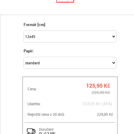
Formát [cm]:
Papír:
125,95 Kč
Cena:
229,00 Kč
103,05 Kč (45%)
Ušetříte:
Nejnižší cena z 30 dnů:
229,00 Kč
Doručení:
čt. (13.08)