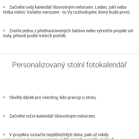
Začněte svůj kalendář libovolným měsícem. Leden, září nebo
třeba měsíc Vašeho narození - to Vy rozhodujete, který bude první,
Zvolte jednu z přednastavených šablon nebo vytvořte projekt od
nuly, přesně podle Vašich potřeb.
Personalizovaný stolní fotokalendář
Skvělý dárek pro všechny, kdo pracují u stolu,
Začněte roční kalendář libovolným měsícem,
V projektu označte nejdůležitější data, pak už nikdy