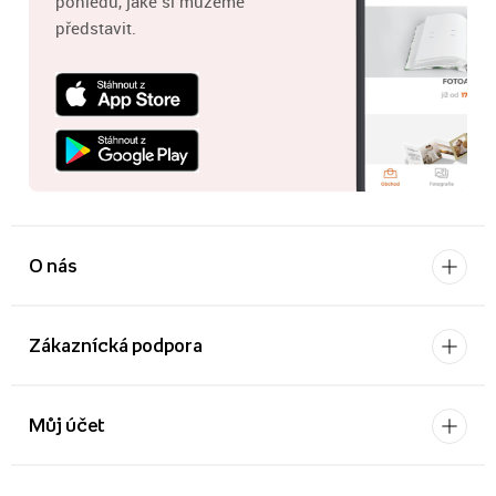
pohledů, jaké si můžeme
představit.
O nás
Zákaznícká podpora
Můj účet