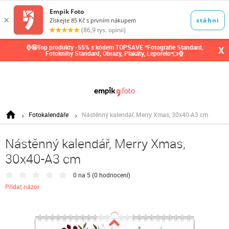
0,00
Kč
⌚🤩Top produkty -55% s kódem TOPSAVE *Fotografie Standard,
X
Fotoknihy Standard, Obrazy, Plakáty, Leporelo👈⌚
Fotokalendáře
Nástěnný kalendář, Merry Xmas, 30x40-A3 cm
Nástěnný kalendář, Merry Xmas,
30x40-A3 cm
0 na 5 (
0 hodnocení
)
Přidat názor