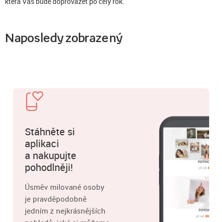
která Vás bude doprovázet po celý rok.
Naposledy zobrazený
Stáhněte si
aplikaci
a nakupujte
pohodlněji!
Úsměv milované osoby
je pravděpodobně
jedním z nejkrásnějších