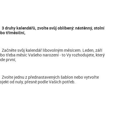
3 druhy kalendářů, zvolte svůj oblíbený: nástěnný, stolní
bo tříměsíční,
Začněte svůj kalendář libovolným měsícem. Leden, září
bo třeba měsíc Vašeho narození - to Vy rozhodujete, který
de první,
Zvolte jednu z přednastavených šablon nebo vytvořte
ojekt od nuly, přesně podle Vašich potřeb.