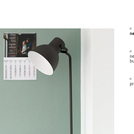
ne
ne
bu
pr