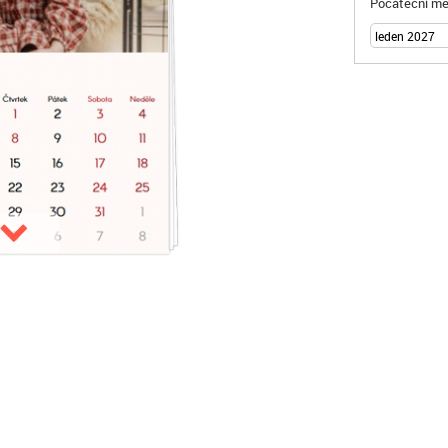
Počáteční mě