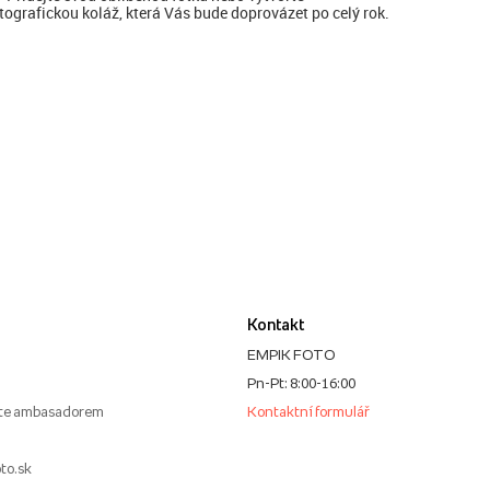
tografickou koláž, která Vás bude doprovázet po celý rok.
Kontakt
EMPIK FOTO
Pn-Pt: 8:00-16:00
te ambasadorem
Kontaktní formulář
to.sk