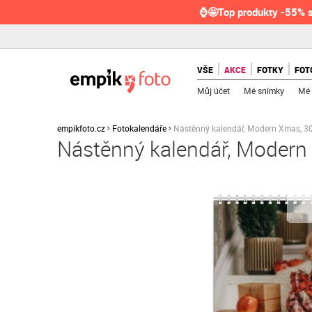
⌚🤩Top produkty -55% s
VŠE
AKCE
FOTKY
FOT
Můj účet
Mé snímky
Mé 
empikfoto.cz
Fotokalendáře
Nástěnný kalendář, Modern Xmas, 3
Nástěnný kalendář, Moder