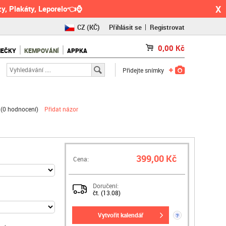
X
y, Plakáty, Leporelo👈⌚
CZ
(KČ)
Přihlásit se
Registrovat
SK
(€)
0,00
Kč
NEČKY
KEMPOVÁNÍ
APPKA
RO
(RON)
Přidejte snímky
(
0 hodnocení
)
Přidat názor
399,00 Kč
Cena:
Doručení:
čt. (13.08)
vytvořit kalendář
?