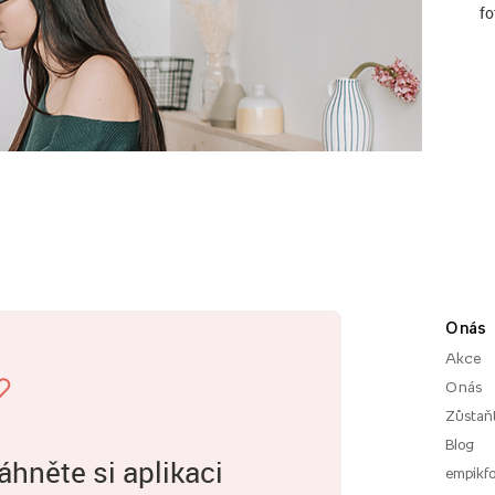
fo
O nás
Akce
O nás
Zůstaň
Blog
áhněte si aplikaci
empikfo