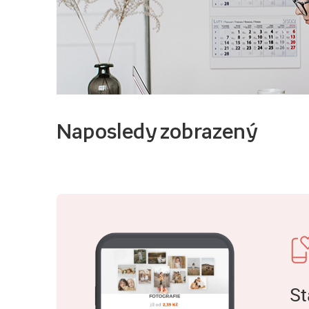
Naposledy zobrazený
St