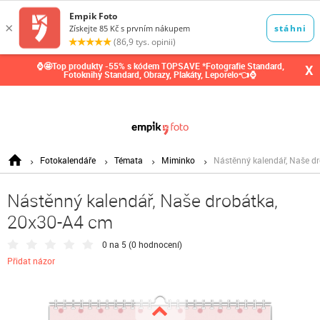
0,00
Kč
⌚🤩Top produkty -55% s kódem TOPSAVE *Fotografie Standard,
X
Fotoknihy Standard, Obrazy, Plakáty, Leporelo👈⌚
Fotokalendáře
Témata
Miminko
Nástěnný kalendář, Naše d
Nástěnný kalendář, Naše drobátka,
20x30-A4 cm
0 na 5 (
0 hodnocení
)
Přidat názor