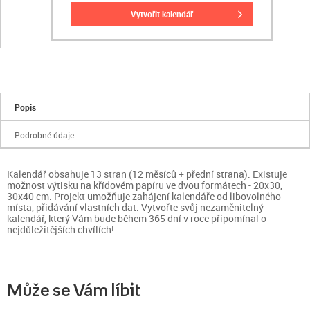
vytvořit kalendář
Popis
Podrobné údaje
Kalendář obsahuje 13 stran (12 měsíců + přední strana). Existuje
možnost výtisku na křídovém papíru ve dvou formátech - 20x30,
30x40 cm. Projekt umožňuje zahájení kalendáře od libovolného
místa, přidávání vlastních dat. Vytvořte svůj nezaměnitelný
kalendář, který Vám bude během 365 dní v roce připomínal o
nejdůležitějších chvílích!
Může se Vám líbit