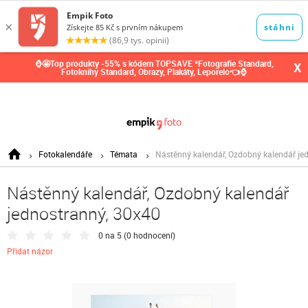
0,00
Kč
⌚🤩Top produkty -55% s kódem TOPSAVE *Fotografie Standard,
X
Fotoknihy Standard, Obrazy, Plakáty, Leporelo👈⌚
Fotokalendáře
Témata
Nástěnný kalendář, Ozdobný kalendář je
Nástěnný kalendář, Ozdobný kalendář
jednostranný, 30x40
0 na 5 (
0 hodnocení
)
Přidat názor