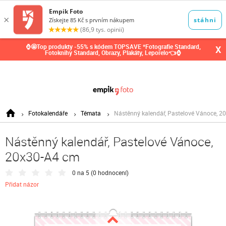
0,00
Kč
⌚🤩Top produkty -55% s kódem TOPSAVE *Fotografie Standard,
X
Fotoknihy Standard, Obrazy, Plakáty, Leporelo👈⌚
Fotokalendáře
Témata
Nástěnný kalendář, Pastelové Vánoce, 2
Nástěnný kalendář, Pastelové Vánoce,
20x30-A4 cm
0 na 5 (
0 hodnocení
)
Přidat názor