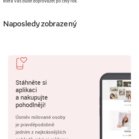
která Vás bude doprovázet po celý rok.
Naposledy zobrazený
Stáhněte si
aplikaci
a nakupujte
pohodlněji!
Úsměv milované osoby
je pravděpodobně
jedním z nejkrásnějších