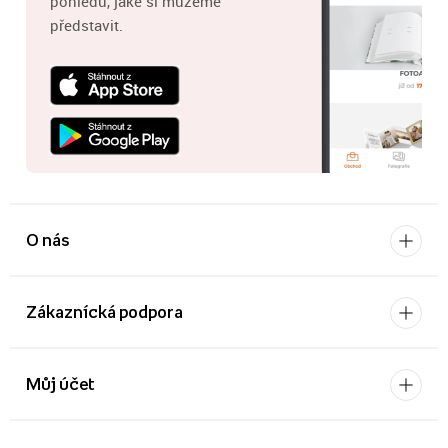
pohledů, jaké si můžeme
představit.
O nás
Zákaznícká podpora
Můj účet