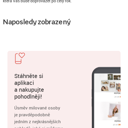
která Vás bude doprovázet po celý rok.
Naposledy zobrazený
Stáhněte si
aplikaci
a nakupujte
pohodlněji!
Úsměv milované osoby
je pravděpodobně
jedním z nejkrásnějších