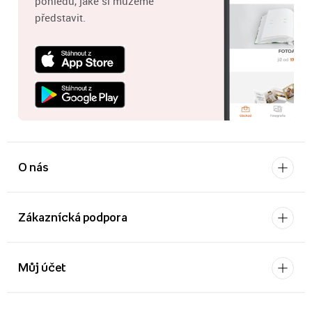
pohledů, jaké si můžeme
představit.
O nás
Zákaznícká podpora
Můj účet