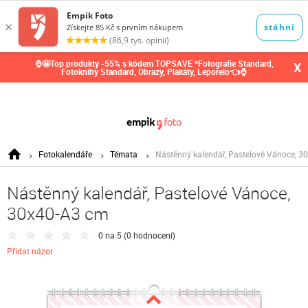
0,00
Kč
⌚🤩Top produkty -55% s kódem TOPSAVE *Fotografie Standard,
X
Fotoknihy Standard, Obrazy, Plakáty, Leporelo👈⌚
Fotokalendáře
Témata
Nástěnný kalendář, Pastelové Vánoce, 3
Nástěnný kalendář, Pastelové Vánoce,
30x40-A3 cm
0 na 5 (
0 hodnocení
)
Přidat názor